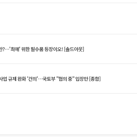
?⋯'최애' 위한 필수품 등장이오! [솔드아웃]
업 규제 완화 '건의'⋯국토부 "협의 중" 입장만 [종합]