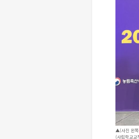
▲(사진 왼쪽
(사립학교교