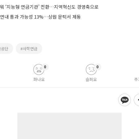
앞세워 ‘지능형 연금기관’ 전환…지역혁신도 경영축으로
 연내 통과 가능성 13%…상원 문턱서 제동
금공단
#사학연금
0
0
화나요
슬퍼요
추