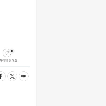
0
가취재 원해요