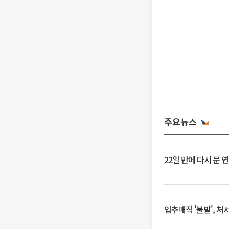
주요뉴스
22일 만에 다시 문 
입추매직 '불발', 처