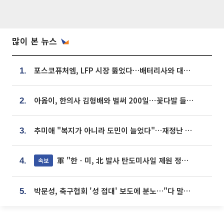
많이 본 뉴스
포스코퓨처엠, LFP 시장 뚫었다…배터리사와 대규모 장기 공급 합의
1.
아옳이, 한의사 김형배와 벌써 200일⋯꽃다발 들고 "프러포즈 아냐"
2.
추미애 "복지가 아니라 도민이 늘었다"…재정난 책임론 정면돌파
3.
軍 "한ㆍ미, 北 발사 탄도미사일 제원 정밀분석 중"
속보
4.
박문성, 축구협회 '성 접대' 보도에 분노…"다 말아먹으려고 작정했나"
5.