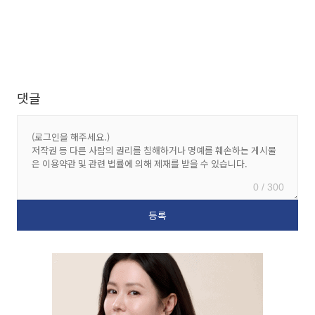
댓글
0 / 300