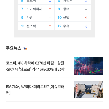
주요뉴스
코스피, 4% 하락에 6270선 마감…삼전
·SK하닉 '와르르' 각각 6%·10%대 급락
ISA 계좌, 5년마다 깨라고요? [이슈크래
커]