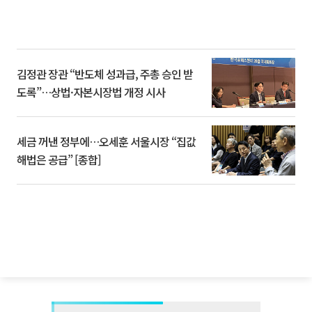
김정관 장관 “반도체 성과급, 주총 승인 받
도록”…상법·자본시장법 개정 시사
세금 꺼낸 정부에…오세훈 서울시장 “집값
해법은 공급” [종합]