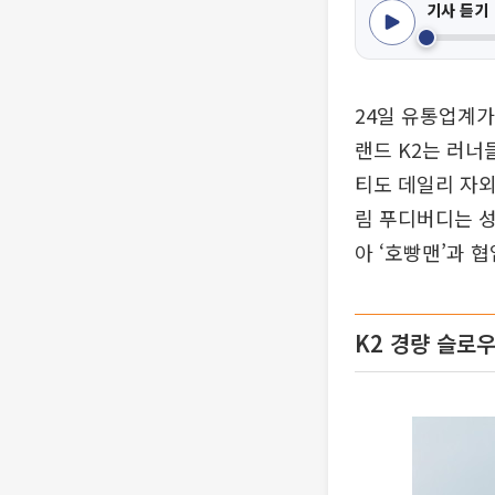
기사 듣기
24일 유통업계가
랜드 K2는 러너
티도 데일리 자외
림 푸디버디는 성
아 ‘호빵맨’과 
K2 경량 슬로우