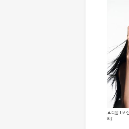
▲디올 UV 
티)