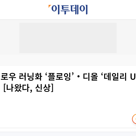
슬로우 러닝화 ‘플로잉’‧디올 ‘데일리 
 [나왔다, 신상]