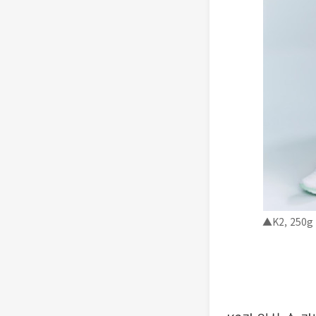
▲K2, 250