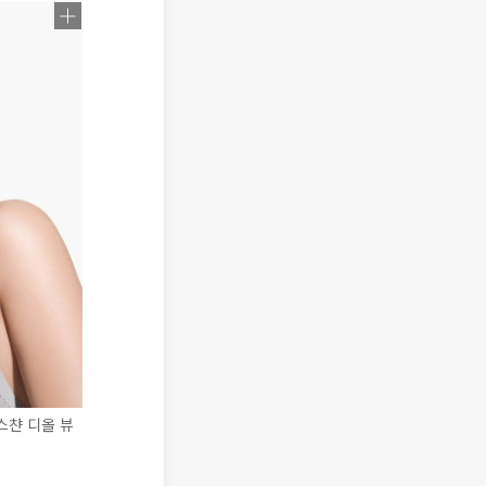
스챤 디올 뷰