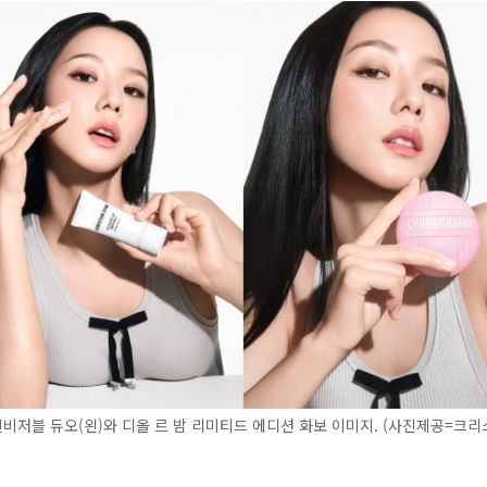
인비저블 듀오(왼)와 디올 르 밤 리미티드 에디션 화보 이미지. (사진제공=크리