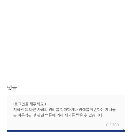
댓글
0 / 300