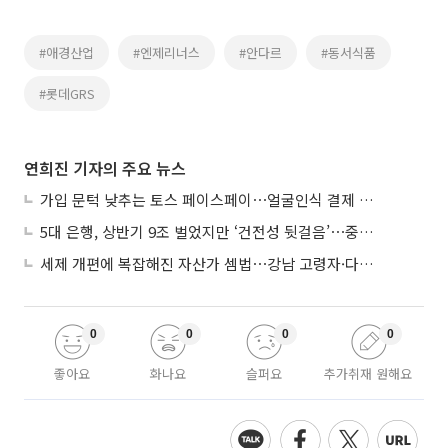
#애경산업
#엔제리너스
#안다르
#동서식품
#롯데GRS
연희진 기자의 주요 뉴스
가입 문턱 낮추는 토스 페이스페이⋯얼굴인식 결제 확산 속도낸다
5대 은행, 상반기 9조 벌었지만 ‘건전성 뒷걸음’⋯중기대출 문턱 높아지나
세제 개편에 복잡해진 자산가 셈법⋯강남 고령자·다주택자 ‘자산재편 고심’
0
0
0
0
좋아요
화나요
슬퍼요
추가취재 원해요