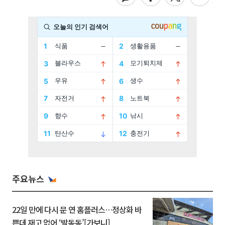
주요뉴스
22일 만에 다시 문 연 홈플러스…정상화 바
쁜데 재고 없어 ‘발동동’[가보니]