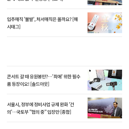
입추매직 '불발', 처서매직은 올까요? [해
시태그]
콘서트 갈 때 응원봉만?⋯'최애' 위한 필수
품 등장이오! [솔드아웃]
서울시, 정부에 정비사업 규제 완화 '건
의'⋯국토부 "협의 중" 입장만 [종합]