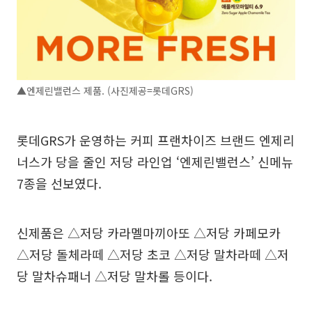
▲엔제린밸런스 제품. (사진제공=롯데GRS)
롯데GRS가 운영하는 커피 프랜차이즈 브랜드 엔제리
너스가 당을 줄인 저당 라인업 ‘엔제린밸런스’ 신메뉴
7종을 선보였다.
신제품은 △저당 카라멜마끼아또 △저당 카페모카
△저당 돌체라떼 △저당 초코 △저당 말차라떼 △저
당 말차슈패너 △저당 말차롤 등이다.