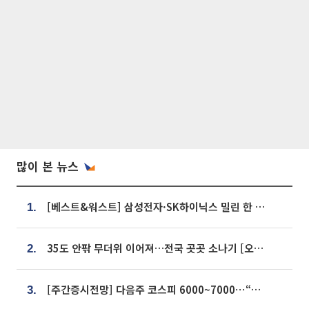
많이 본 뉴스
[베스트&워스트] 삼성전자·SK하이닉스 밀린 한 주…상상인증권은 85% 급등
1.
35도 안팎 무더위 이어져…전국 곳곳 소나기 [오늘 날씨]
2.
[주간증시전망] 다음주 코스피 6000~7000⋯“外人 수급은 정책이 변수”
3.