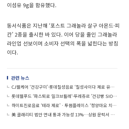
이섬유 9g을 함유했다.
동서식품은 지난해 ‘포스트 그래놀라 살구 아몬드·피
칸’ 2종을 출시한 바 있다. 이어 당을 줄인 그래놀라
라인업 선보이며 소비자 선택의 폭을 넓힌다는 방침
이다.
관련 뉴스
CJ웰케어 ‘건강구미’·롯데칠성음료 ‘칠성사이다 제로 유자’ 외
롯데웰푸드 ‘파스퇴로 밀크브륄레‘·뚜레쥬르 ’건강빵 SlOW TLJ’ 외
하이트진로음료 ‘테라 제로’ㆍ투썸플레이스 ‘청양마요 치즈 멜트 파니니’ 외
美 클래리티 법안 연내 통과 가능성 13%…상원 문턱서 제동