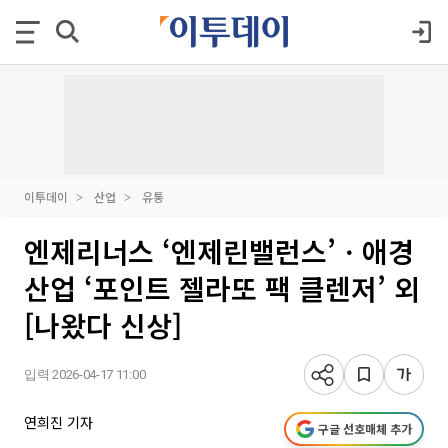
이투데이
산업
유통
엔제리너스 ‘엔제린밸런스’ㆍ애경
산업 ‘포인트 젤라또 팩 클렌저’ 외
[나왔다 신상]
입력 2026-04-17 11:00
연희진 기자
구글 선호매체 추가