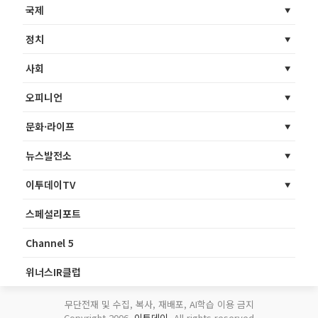
국제
정치
사회
오피니언
문화·라이프
뉴스발전소
이투데이TV
스페셜리포트
Channel 5
위너스IR클럽
무단전재 및 수집, 복사, 재배포, AI학습 이용 금지
Copyright 2006.
이투데이
. All rights reserved