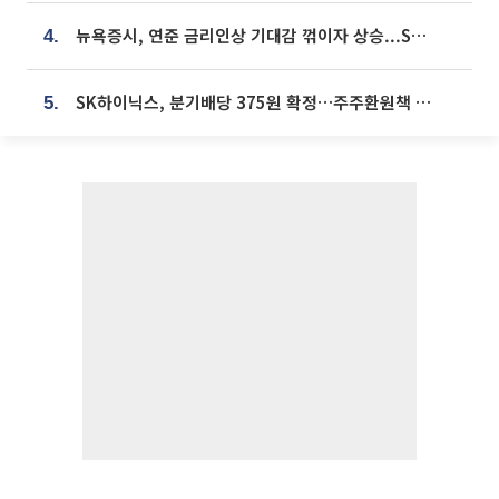
뉴욕증시, 연준 금리인상 기대감 꺾이자 상승...S&P500 사상 최고치 [종합]
4.
SK하이닉스, 분기배당 375원 확정…주주환원책 9월로 앞당겨 발표
5.