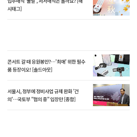
입추매직 '불발', 처서매직은 올까요? [해
시태그]
콘서트 갈 때 응원봉만?⋯'최애' 위한 필수
품 등장이오! [솔드아웃]
서울시, 정부에 정비사업 규제 완화 '건
의'⋯국토부 "협의 중" 입장만 [종합]