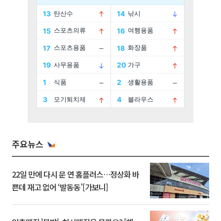
주요뉴스
22일 만에 다시 문 연 홈플러스…정상화 바
쁜데 재고 없어 ‘발동동’[가보니]