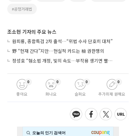
#공정거래법
조소현 기자의 주요 뉴스
원희룡, 종합특검 2차 출석…“위법 수사 단호히 대처”
野 “헌재 간다”지만…현실적 카드는 檢 권한쟁의
정성호 “형소법 개정, 빛의 속도…부작용 생기면 빨리 고쳐야”
0
0
0
0
좋아요
화나요
슬퍼요
추가취재 원해요