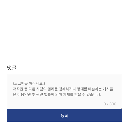
댓글
0 / 300