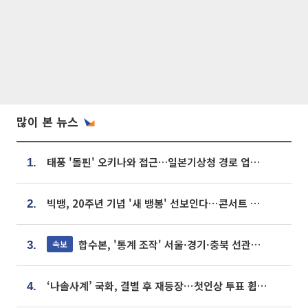
많이 본 뉴스
태풍 '돌핀' 오키나와 접근…일본기상청 경로 업데이트
1.
빅뱅, 20주년 기념 '새 뱅봉' 선보인다⋯콘서트 앞두고 팝업 개최
2.
합수본, '통계 조작' 서울·경기·충북 선관위 등 추가 압수수색
속보
3.
‘나솔사계’ 국화, 결별 후 재등장⋯첫인상 투표 휩쓸고 ‘인기녀’ 등극
4.