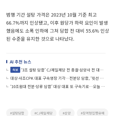
범행 기간 설탕 가격은 2023년 10월 기준 최고
66.7%까지 인상됐고, 이후 원당가 하락 요인이 발생
했음에도 소폭 인하에 그쳐 담합 전 대비 55.6% 인상
된 수준을 유지한 것으로 나타났다.
AI 추천 뉴스
‘3조 설탕 담합’ CJ제일제당 전 총괄·삼양사 전 대표 모두 집행유예
속보
대상·사조CPK 대표 구속영장 기각…전분당 담합, ‘윗선 입증’ 과제
‘10조원대 전분·당류 담합’ 대상 대표 또 구속기로…오늘 영장심사
#설탕담합
#CJ제일제당
#삼양
#징역형집행유예