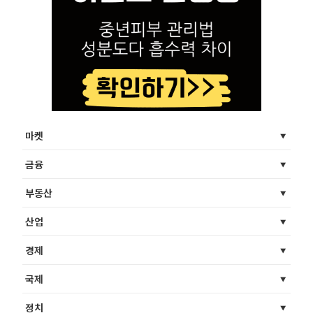
마켓
금융
부동산
산업
경제
국제
정치