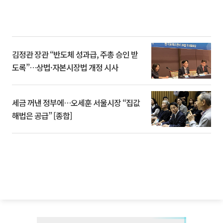
김정관 장관 “반도체 성과급, 주총 승인 받
도록”…상법·자본시장법 개정 시사
세금 꺼낸 정부에…오세훈 서울시장 “집값
해법은 공급” [종합]