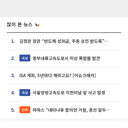
많이 본 뉴스
김정관 장관 “반도체 성과급, 주총 승인 받도록”…상법·자본시장법 개정 시사
1.
중부내륙고속도로서 미상 폭발물 발견
속보
2.
ISA 계좌, 5년마다 깨라고요? [이슈크래커]
3.
서울양양고속도로 이천터널 앞 사고 발생
속보
4.
하마스 “네타냐후 합의안 거절, 총선 앞두고 시간 끌기”
단독
5.