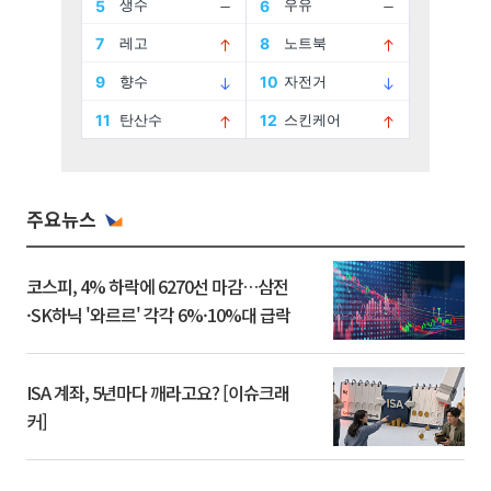
주요뉴스
코스피, 4% 하락에 6270선 마감…삼전
·SK하닉 '와르르' 각각 6%·10%대 급락
ISA 계좌, 5년마다 깨라고요? [이슈크래
커]