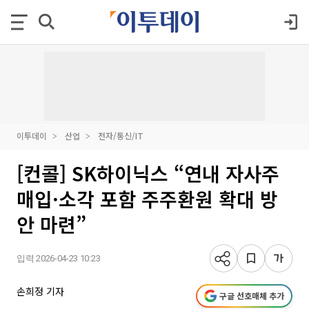
이투데이
산업
전자/통신/IT
[컨콜] SK하이닉스 “연내 자사주
매입·소각 포함 주주환원 확대 방
안 마련”
입력 2026-04-23 10:23
손희정 기자
구글 선호매체 추가