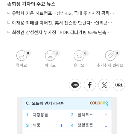
손희정 기자의 주요 뉴스
유럽서 키운 히트펌프…삼성·LG, 국내 주거시장 공략 ‘속도’
이재용·최태원·이해진, 美서 젠슨황 만난다⋯실리콘밸리 집결하는 AI리더
최정연 삼성전자 부사장 "PDK 리타기팅 95% 단축…에이전트 AI 시범 활용"
0
0
0
0
좋아요
화나요
슬퍼요
추가취재 원해요