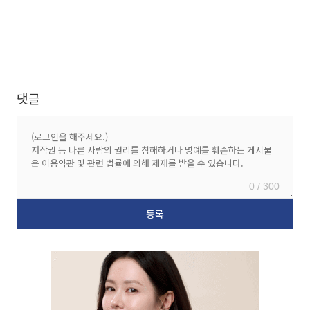
댓글
0 / 300