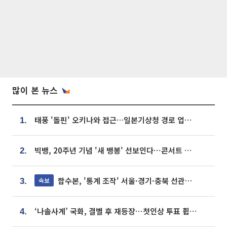
많이 본 뉴스
태풍 '돌핀' 오키나와 접근…일본기상청 경로 업데이트
1.
빅뱅, 20주년 기념 '새 뱅봉' 선보인다⋯콘서트 앞두고 팝업 개최
2.
합수본, '통계 조작' 서울·경기·충북 선관위 등 추가 압수수색
속보
3.
‘나솔사계’ 국화, 결별 후 재등장⋯첫인상 투표 휩쓸고 ‘인기녀’ 등극
4.