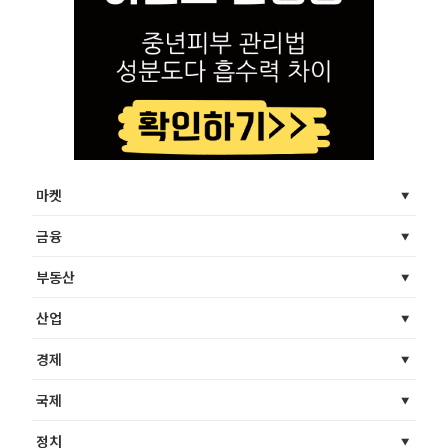
마켓
금융
부동산
산업
경제
국제
정치