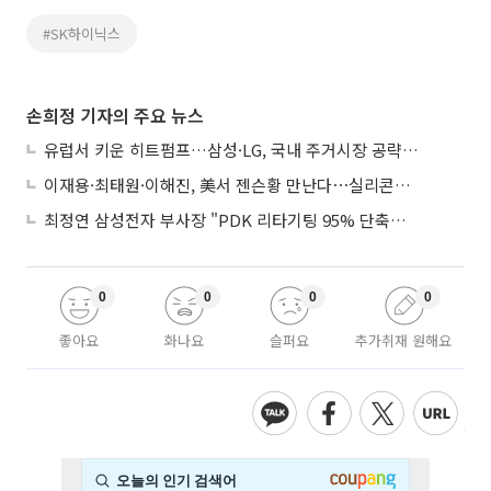
#SK하이닉스
손희정 기자의 주요 뉴스
유럽서 키운 히트펌프…삼성·LG, 국내 주거시장 공략 ‘속도’
이재용·최태원·이해진, 美서 젠슨황 만난다⋯실리콘밸리 집결하는 AI리더
최정연 삼성전자 부사장 "PDK 리타기팅 95% 단축…에이전트 AI 시범 활용"
0
0
0
0
좋아요
화나요
슬퍼요
추가취재 원해요