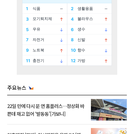
주요뉴스
22일 만에 다시 문 연 홈플러스…정상화 바
쁜데 재고 없어 ‘발동동’[가보니]