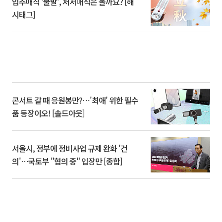
입추매직 '불발', 처서매직은 올까요? [해
시태그]
콘서트 갈 때 응원봉만?⋯'최애' 위한 필수
품 등장이오! [솔드아웃]
서울시, 정부에 정비사업 규제 완화 '건
의'⋯국토부 "협의 중" 입장만 [종합]