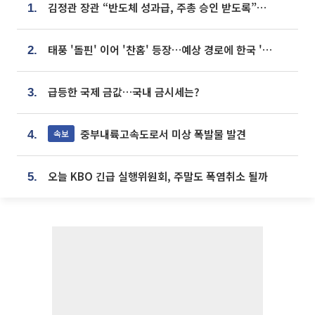
김정관 장관 “반도체 성과급, 주총 승인 받도록”…상법·자본시장법 개정 시사
1.
태풍 '돌핀' 이어 '찬홈' 등장…예상 경로에 한국 '한숨'
2.
급등한 국제 금값…국내 금시세는?
3.
중부내륙고속도로서 미상 폭발물 발견
속보
4.
오늘 KBO 긴급 실행위원회, 주말도 폭염취소 될까
5.