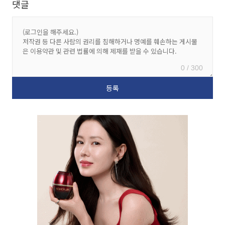
댓글
0 / 300