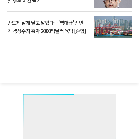
선 앞둔 시간 끌기”
반도체 날개 달고 날았다⋯'역대급' 상반
기 경상수지 흑자 2000억달러 육박 [종합]