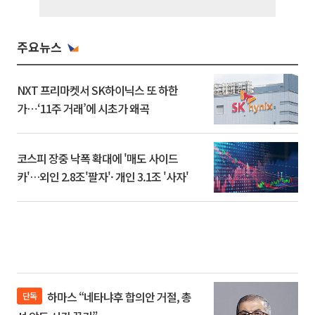
주요뉴스
NXT 프리마켓서 SK하이닉스 또 하한
가⋯‘11주 거래’에 시초가 왜곡
코스피 장중 낙폭 확대에 '매도 사이드
카'…외인 2.8조'팔자'· 개인 3.1조 '사자'
하마스 “네타냐후 합의안 거절, 총
단독