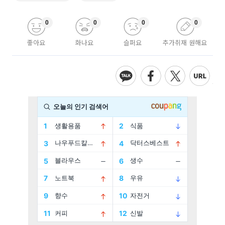
0
0
0
0
좋아요
화나요
슬퍼요
추가취재 원해요