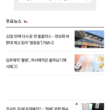
주요뉴스
22일 만에 다시 문 연 홈플러스…정상화 바
쁜데 재고 없어 ‘발동동’[가보니]
입추매직 '불발', 처서매직은 올까요? [해
시태그]
콘서트 갈 때 응원봉만?⋯'최애' 위한 필수