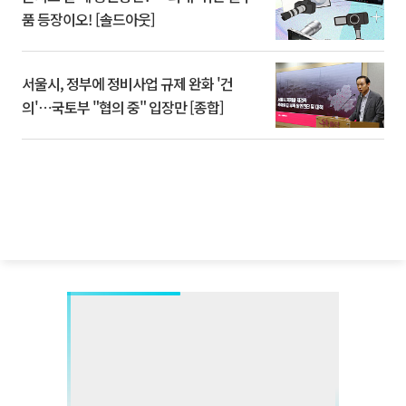
품 등장이오! [솔드아웃]
서울시, 정부에 정비사업 규제 완화 '건
의'⋯국토부 "협의 중" 입장만 [종합]