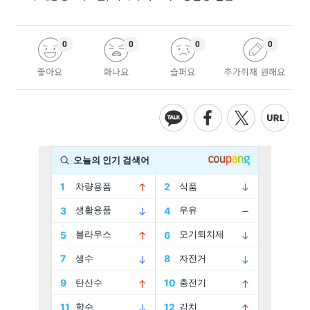
0
0
0
0
좋아요
화나요
슬퍼요
추가취재 원해요