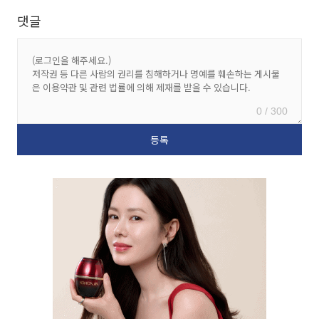
댓글
0 / 300