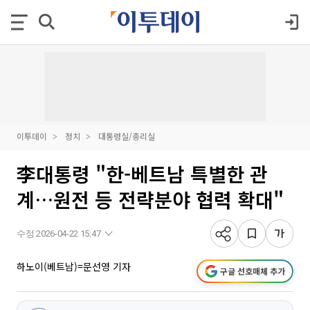
이투데이
정치
대통령실/총리실
李대통령 "한-베트남 특별한 관
계…원전 등 전략분야 협력 확대"
수정 2026-04-22 15:47
하노이(베트남)=문선영 기자
구글 선호매체 추가