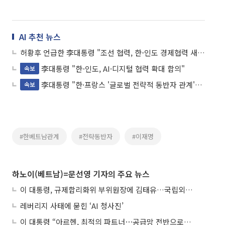
AI 추천 뉴스
허황후 언급한 李대통령 "조선 협력, 한-인도 경제협력 새 출발점"
李대통령 "한-인도, AI·디지털 협력 확대 합의"
속보
李대통령 "한·프랑스 '글로벌 전략적 동반자 관계'로 격상"
속보
#한베트남관계
#전략동반자
#이재명
하노이(베트남)=문선영 기자의 주요 뉴스
이 대통령, 규제합리화위 부위원장에 김태유…국립외교원장 김흥규
레버리지 사태에 묻힌 ‘AI 청사진’
이 대통령 “아르헨, 최적의 파트너⋯공급망 전반으로 확대”