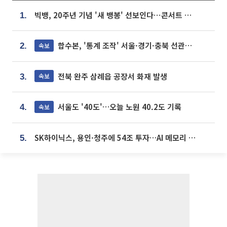
빅뱅, 20주년 기념 '새 뱅봉' 선보인다⋯콘서트 앞두고 팝업 개최
1.
합수본, '통계 조작' 서울·경기·충북 선관위 등 추가 압수수색
속보
2.
전북 완주 삼례읍 공장서 화재 발생
속보
3.
서울도 '40도'…오늘 노원 40.2도 기록
속보
4.
SK하이닉스, 용인·청주에 54조 투자…AI 메모리 생산기지 키운다
5.