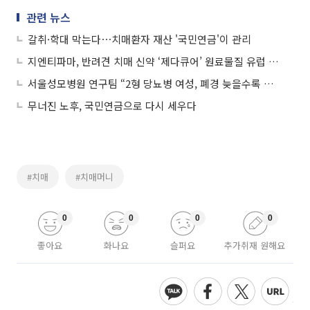
관련 뉴스
갈취·학대 막는다⋯치매환자 재산 '국민연금'이 관리
지엔티파마, 반려견 치매 신약 ‘제다큐어’ 원료물질 유럽 제조 특허 취득
서울성모병원 연구팀 “2형 당뇨병 여성, 폐경 늦을수록 치매 위험 낮아”
무너진 노후, 국민연금으로 다시 세우다
#치매
#치매머니
0
0
0
0
좋아요
화나요
슬퍼요
추가취재 원해요