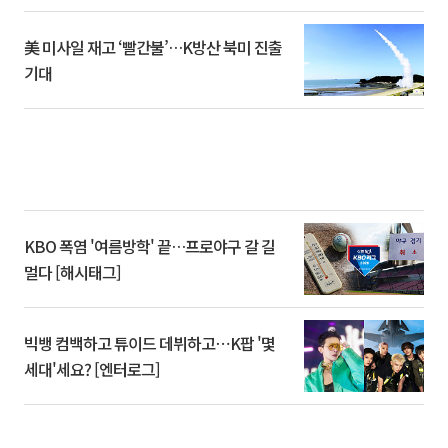
美 미사일 재고 ‘빨간불’…K방산 북미 진출
기대
KBO 폭염 '여름방학' 끝…프로야구 갈 길
멀다 [해시태그]
빅뱅 컴백하고 튜이드 데뷔하고⋯K팝 '몇
세대'세요? [엔터로그]