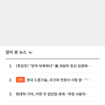
많이 본 뉴스
[특징주] “탄약 부족하다“ 美 국방부 증산 요청에⋯국내 방산주 급등세
1.
한국 드론기술, 우크라 전장서 시험 중…“스타트업 여러 곳 참여”
단독
2.
현대차·기아, 이번 주 임단협 재개…하청 사용자성 재심도 ‘변수’
3.