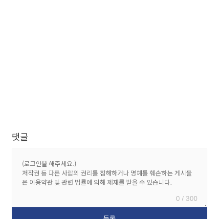
댓글
0 / 300