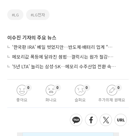
#LG
#LG전자
이수진 기자의 주요 뉴스
‘한국판 IRA’ 베일 벗었지만…반도체·배터리 업계 “시행령이 관건”
메모리값 폭등에 달라진 셈법…갤럭시는 원가 절감·아이폰은 서비스 확대
‘5년 LTA’ 늘리는 삼성·SK…메모리 수주산업 전환 속 다른 셈법
0
0
0
0
좋아요
화나요
슬퍼요
추가취재 원해요