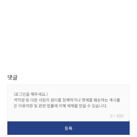
댓글
0 / 300