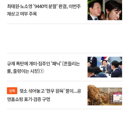
최태원·노소영 '9440억 분할' 판결, 이번주
재상고 여부 주목
규제 폭탄에 개미·집주인 '패닉' [흔들리는
룰, 출렁이는 시장]①
젖소 섞어놓고 ‘한우 원육’ 팔이...공
단독
영홈쇼핑 표기·검증 구멍