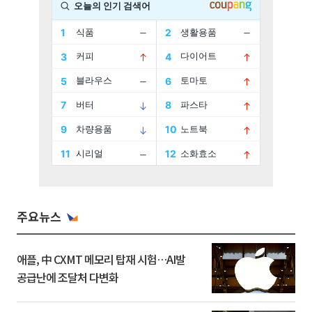
주요뉴스
애플, 中 CXMT 메모리 탑재 시험…AI발
공급난에 조달처 다변화