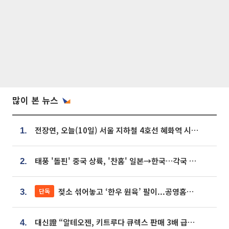
많이 본 뉴스
전장연, 오늘(10일) 서울 지하철 4호선 혜화역 시위…1호선 용산역 무정차
1.
태풍 '돌핀' 중국 상륙, '찬홈' 일본→한국…각국 기상청 예상 경로는?
2.
젖소 섞어놓고 ‘한우 원육’ 팔이...공영홈쇼핑 표기·검증 구멍
단독
3.
대신證 “알테오젠, 키트루다 큐렉스 판매 3배 급증…목표가 41만원 상향”
4.