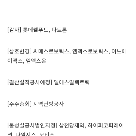
[감자] 롯데웰푸드, 파트론
[상호변경] 씨메스로보틱스, 엠엑스로보틱스, 이노에
이엑스, 엠엑스온
[결산실적공시예정] 엘에스일렉트릭
[주주총회] 지역난방공사
[불성실공시법인지정] 삼천당제약, 하이퍼코퍼레이
션, 다원시스, 모비스