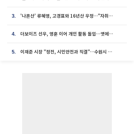
'나혼산' 류혜영, 고경표와 16년산 우정…"자취방서 부모님과 마주쳐"
3.
더보이즈 선우, 영훈 이어 개인 활동 돌입⋯앳에어리어와 전속계약
4.
이재준 시장 "정전, 시민안전과 직결"…수원시 비상대응체계 가동
5.