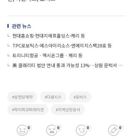
관련 뉴스
현대홈쇼핑·현대지에프홀딩스·캐리 등
TPC로보틱스·에스아이리소스·엔에이치스팩29호 등
트리니티항공ㆍ엑시온그룹ㆍ캐리 등
美 클래리티 법안 연내 통과 가능성 13%…상원 문턱서 제동
#삼천당제약
#다원시스
#모비스
#하이퍼코퍼레이션
#지역난방공사
0
0
0
0