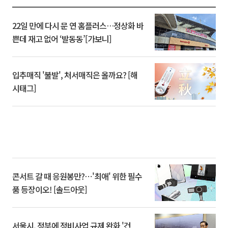
22일 만에 다시 문 연 홈플러스…정상화 바
쁜데 재고 없어 ‘발동동’[가보니]
입추매직 '불발', 처서매직은 올까요? [해
시태그]
콘서트 갈 때 응원봉만?⋯'최애' 위한 필수
품 등장이오! [솔드아웃]
서울시, 정부에 정비사업 규제 완화 '건