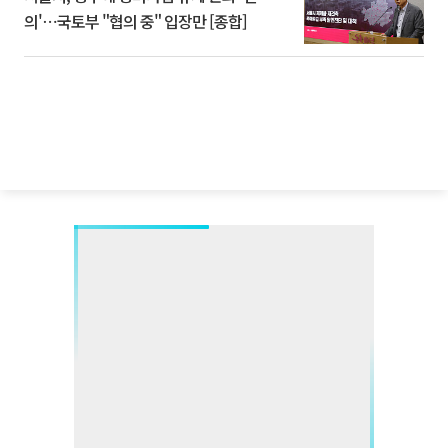
의'⋯국토부 "협의 중" 입장만 [종합]