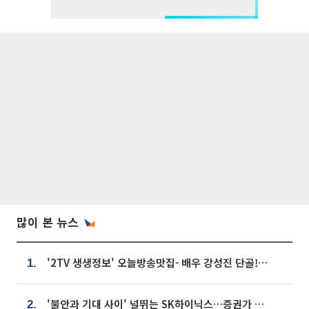
많이 본 뉴스
'2TV 생생정보' 오늘방송맛집- 배우 강성진 단골! 쌀국수ㆍ푸팟퐁 커리 맛집 '블○○○'
1.
'불안과 기대 사이' 널뛰는 SK하이닉스…증권가 "HBM4·LTA 기반 펀터멘털 견고"
2.