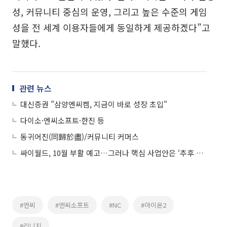
성, 커뮤니티 중심의 운영, 그리고 높은 수준의 게임
성을 전 세계 이용자들에게 동일하게 제공하겠다”고
말했다.
관련 뉴스
대신증권 "삼양엔씨켐, 지금이 바로 성장 초입"
다이소·엔씨소프트·한진 등
동귀어진(同歸於盡)/커뮤니티 커머스
싸이월드, 10월 부활 예고…그러나 핵심 사업안은 ‘추후 공개’
#엔씨
#엔씨소프트
#NC
#아이온2
#리니지