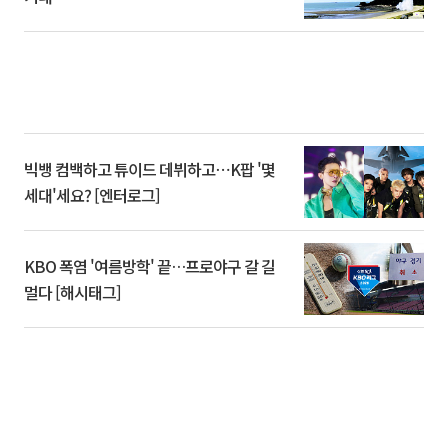
빅뱅 컴백하고 튜이드 데뷔하고⋯K팝 '몇
세대'세요? [엔터로그]
KBO 폭염 '여름방학' 끝…프로야구 갈 길
멀다 [해시태그]