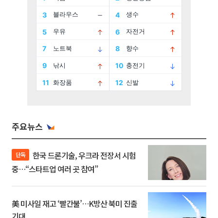
주요뉴스
한국 드론기술, 우크라 전장서 시험
단독
중…“스타트업 여러 곳 참여”
美 미사일 재고 ‘빨간불’…K방산 북미 진출
기대