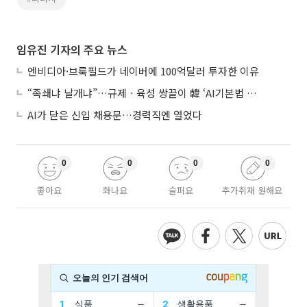
임유진 기자의 주요 뉴스
엔비디아·브룩필드가 네이버에 100억달러 투자한 이유
“족쇄냐 날개냐”…규제ㆍ육성 쌍끌이 韓 ‘AI기본법 개정안’ 오늘 시행
AI가 닫은 신입 채용문…경력직엔 열었다
0
0
0
0
좋아요
화나요
슬퍼요
추가취재 원해요