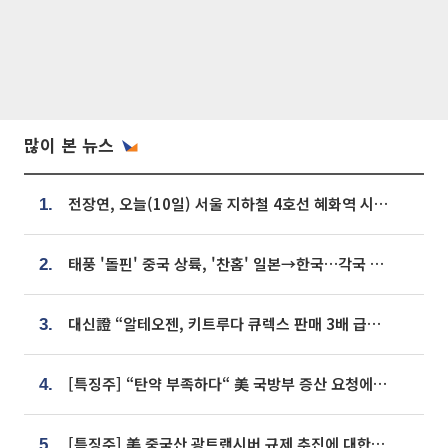
많이 본 뉴스
전장연, 오늘(10일) 서울 지하철 4호선 혜화역 시위…1호선 용산역 무정차
1.
태풍 '돌핀' 중국 상륙, '찬홈' 일본→한국…각국 기상청 예상 경로는?
2.
대신證 “알테오젠, 키트루다 큐렉스 판매 3배 급증…목표가 41만원 상향”
3.
[특징주] “탄약 부족하다“ 美 국방부 증산 요청에⋯국내 방산주 급등세
4.
[특징주] 美 중국산 광트랜시버 규제 추진에 대한광통신 등 광통신株 강세
5.