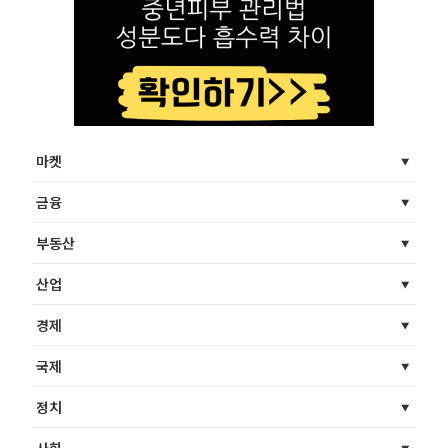
마켓
금융
부동산
산업
경제
국제
정치
사회