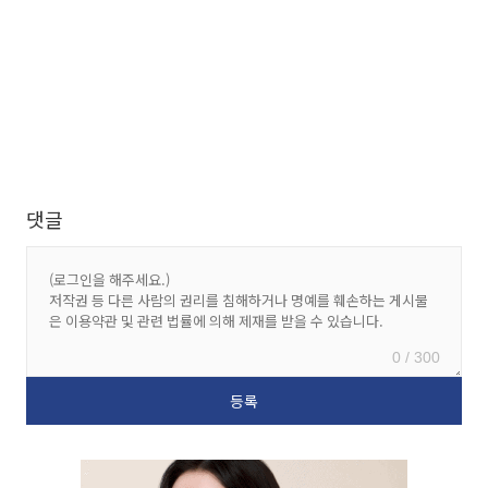
댓글
0 / 300