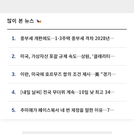
많이 본 뉴스
종부세 개편에도…1·3주택 종부세 격차 2028년부터 확대
1.
미국, 가상자산 포괄 규제 속도…상원, ‘클래리티법’ 9월 절차투표 추진
2.
이란, 미국에 호르무즈 합의 조건 제시…美 “경기 아직 안 끝나” [종합]
3.
[내일 날씨] 전국 무더위 계속…10일 낮 최고 34도 육박
4.
추미애가 페이스북서 네 번 재정을 말한 이유…7700억 추경 열쇠는 도의회에
5.