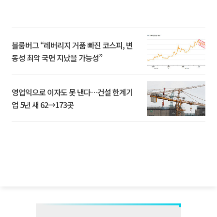
블룸버그 “레버리지 거품 빠진 코스피, 변
동성 최악 국면 지났을 가능성”
영업익으로 이자도 못 낸다…건설 한계기
업 5년 새 62→173곳