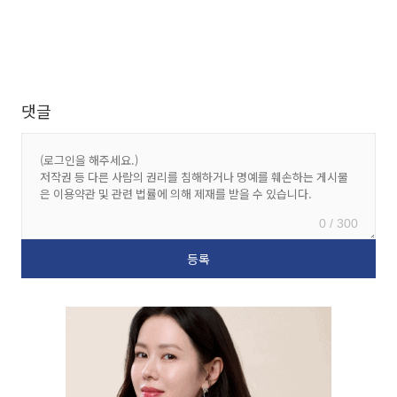
댓글
0 / 300