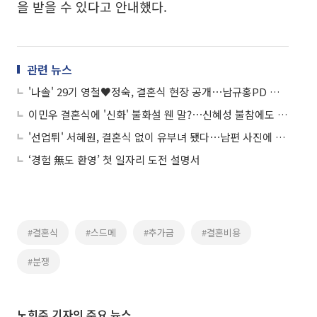
을 받을 수 있다고 안내했다.
관련 뉴스
'나솔' 29기 영철♥정숙, 결혼식 현장 공개⋯남규홍PD 또 단상 올랐다
이민우 결혼식에 '신화' 불화설 웬 말?⋯신혜성 불참에도 "감사하다"
'선업튀' 서혜원, 결혼식 없이 유부녀 됐다⋯남편 사진에 변우석 "축하해!"
‘경험 無도 환영’ 첫 일자리 도전 설명서
#결혼식
#스드메
#추가금
#결혼비용
#분쟁
노희주 기자의 주요 뉴스