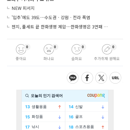
NEW 피서지
'입추'에도 39도⋯수도권ㆍ강원ㆍ전라 폭염
젠지, 풀세트 끝 한화생명 제압⋯한화생명은 3연패 수렁
0
0
0
0
좋아요
화나요
슬퍼요
추가취재 원해요