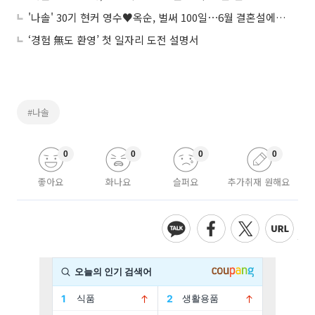
'나솔' 30기 현커 영수♥옥순, 벌써 100일⋯6월 결혼설에 "차차 계획 중"
‘경험 無도 환영’ 첫 일자리 도전 설명서
#나솔
0
0
0
0
좋아요
화나요
슬퍼요
추가취재 원해요