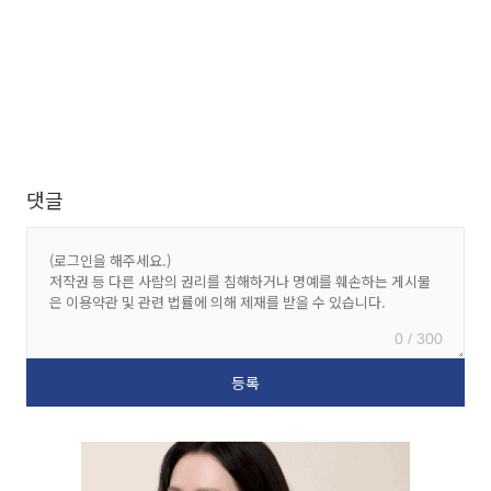
댓글
0 / 300