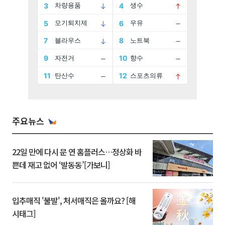
주요뉴스
22일 만에 다시 문 연 홈플러스…정상화 바
쁜데 재고 없어 ‘발동동’[가보니]
입추매직 '불발', 처서매직은 올까요? [해
시태그]