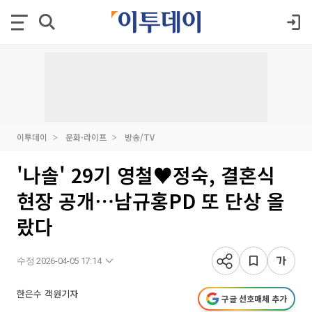
이투데이
문화·라이프
방송/TV
'나솔' 29기 영철♥정숙, 결혼식
현장 공개⋯남규홍PD 또 단상 올
랐다
수정 2026-04-05 17:14
한은수 객원기자
구글 선호매체 추가