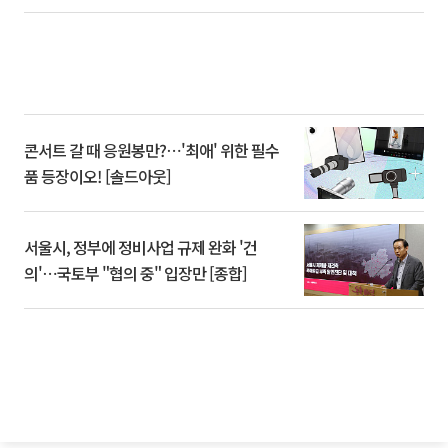
콘서트 갈 때 응원봉만?⋯'최애' 위한 필수
품 등장이오! [솔드아웃]
서울시, 정부에 정비사업 규제 완화 '건
의'⋯국토부 "협의 중" 입장만 [종합]