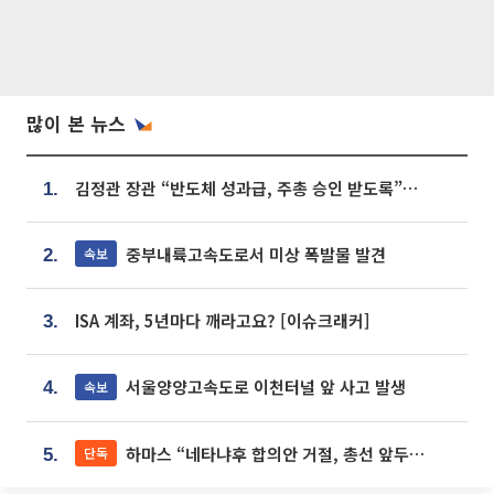
많이 본 뉴스
김정관 장관 “반도체 성과급, 주총 승인 받도록”…상법·자본시장법 개정 시사
1.
중부내륙고속도로서 미상 폭발물 발견
속보
2.
ISA 계좌, 5년마다 깨라고요? [이슈크래커]
3.
서울양양고속도로 이천터널 앞 사고 발생
속보
4.
하마스 “네타냐후 합의안 거절, 총선 앞두고 시간 끌기”
단독
5.