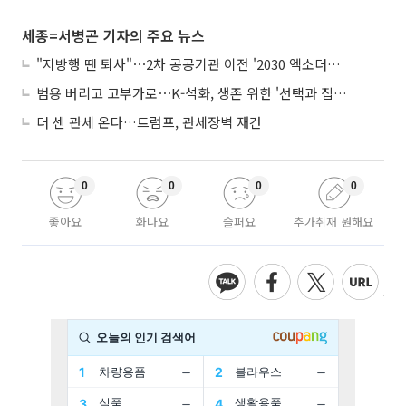
세종=서병곤 기자의 주요 뉴스
"지방행 땐 퇴사"⋯2차 공공기관 이전 '2030 엑소더스' 뇌관
범용 버리고 고부가로⋯K-석화, 생존 위한 '선택과 집중'
더 센 관세 온다…트럼프, 관세장벽 재건
0
0
0
0
좋아요
화나요
슬퍼요
추가취재 원해요