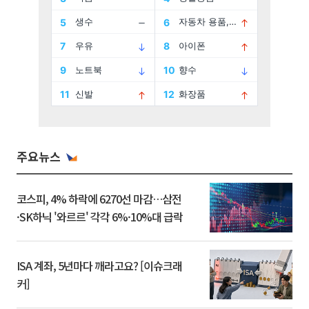
주요뉴스
코스피, 4% 하락에 6270선 마감…삼전
·SK하닉 '와르르' 각각 6%·10%대 급락
ISA 계좌, 5년마다 깨라고요? [이슈크래
커]