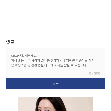
댓글
0 / 300