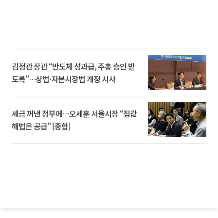
김정관 장관 “반도체 성과급, 주총 승인 받
도록”…상법·자본시장법 개정 시사
세금 꺼낸 정부에…오세훈 서울시장 “집값
해법은 공급” [종합]