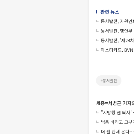
관련 뉴스
동서발전, 자원안보
동서발전, 행안부
동서발전, '제24
마스터카드, BVN
#동서발전
세종=서병곤 기자의
"지방행 땐 퇴사"
범용 버리고 고부가
더 센 관세 온다