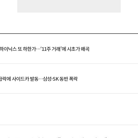
K하이닉스 또 하한가⋯‘11주 거래’에 시초가 왜곡
 급락에 사이드카 발동…삼성·SK 동반 폭락