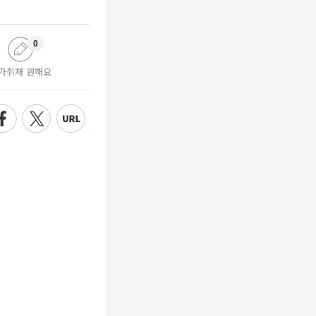
0
가취재 원해요