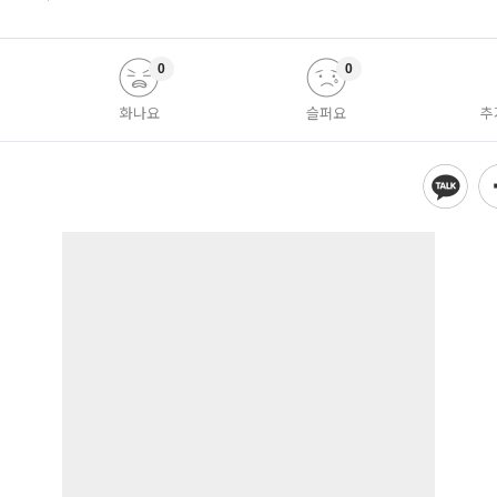
0
0
화나요
슬퍼요
추