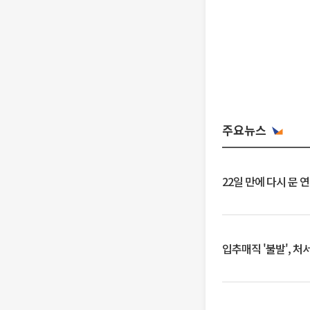
주요뉴스
22일 만에 다시 문 
입추매직 '불발', 처