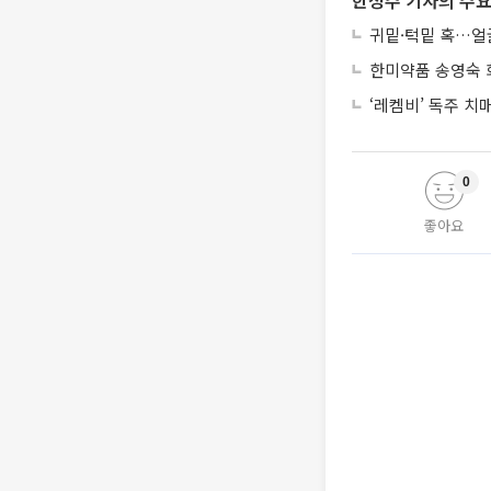
한성주 기자의 주요
귀밑·턱밑 혹…얼굴
한미약품 송영숙 회
‘레켐비’ 독주 
0
좋아요