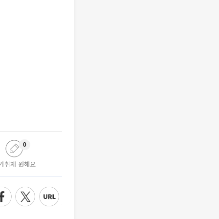
0
가취재 원해요