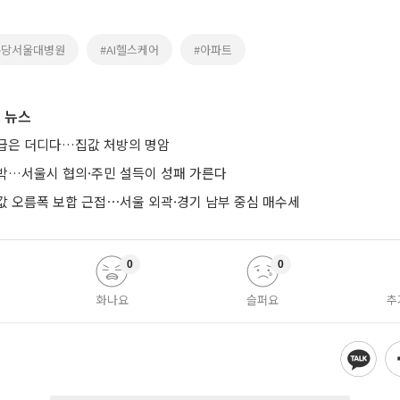
분당서울대병원
#AI헬스케어
#아파트
 뉴스
급은 더디다…집값 처방의 명암
박…서울시 협의·주민 설득이 성패 가른다
값 오름폭 보합 근접⋯서울 외곽·경기 남부 중심 매수세
0
0
화나요
슬퍼요
추