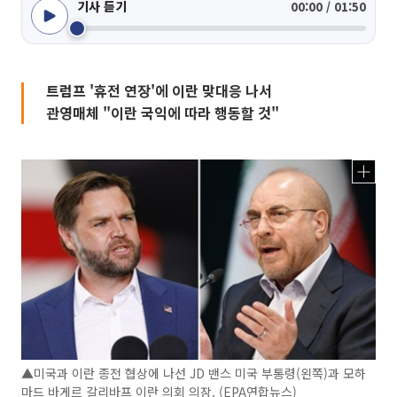
기사 듣기
00:00 / 01:50
트럼프 '휴전 연장'에 이란 맞대응 나서
관영매체 "이란 국익에 따라 행동할 것"
▲미국과 이란 종전 협상에 나선 JD 밴스 미국 부통령(왼쪽)과 모하
마드 바게르 갈리바프 이란 의회 의장. (EPA연합뉴스)