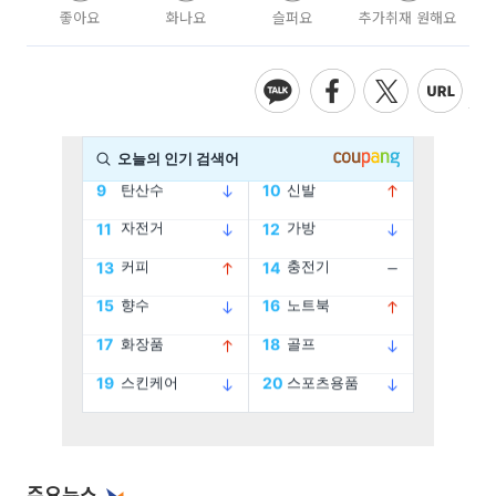
좋아요
화나요
슬퍼요
추가취재 원해요
주요뉴스