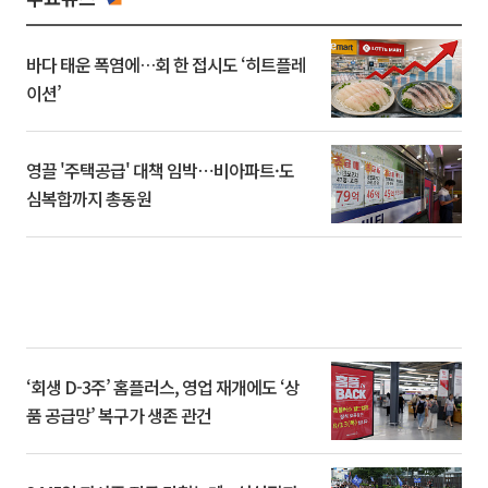
바다 태운 폭염에…회 한 접시도 ‘히트플레
이션’
영끌 '주택공급' 대책 임박⋯비아파트·도
심복합까지 총동원
‘회생 D-3주’ 홈플러스, 영업 재개에도 ‘상
품 공급망’ 복구가 생존 관건