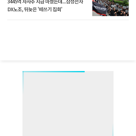
3445억 자사주 지급 마쳤는데...삼성전자
DX노조, 뒤늦은 '떼쓰기 집회'