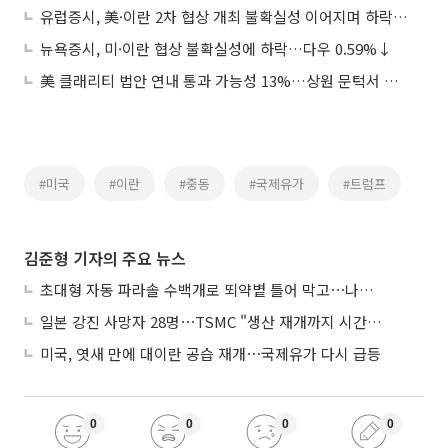
유럽증시, 美·이란 2차 협상 개최 불확실성 이어지며 하락세…스톡스600 0.87%↓
뉴욕증시, 미·이란 협상 불확실성에 하락…다우 0.59%↓
美 클래리티 법안 연내 통과 가능성 13%…상원 문턱서 제동
#미국
#이란
#중동
#국제유가
#트럼프
김준형 기자의 주요 뉴스
초대형 자동 파라솔 수백개로 뙤약볕 틀어 막고⋯나라별 폭염 생존법
일본 강진 사망자 28명⋯TSMC "생산 재개까지 시간 필요해"
미국, 엿새 만에 대이란 공습 재개⋯국제유가 다시 급등
0
0
0
0