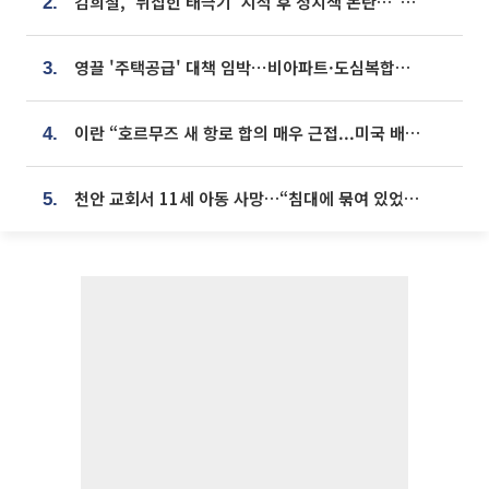
김희철, '뒤집힌 태극기' 지적 후 정치색 논란…"좌우 떠나 우리나라 국기"
2.
영끌 '주택공급' 대책 임박⋯비아파트·도심복합까지 총동원
3.
이란 “호르무즈 새 항로 합의 매우 근접...미국 배상 먼저”
4.
천안 교회서 11세 아동 사망…“침대에 묶여 있었다” 진술 확보
5.