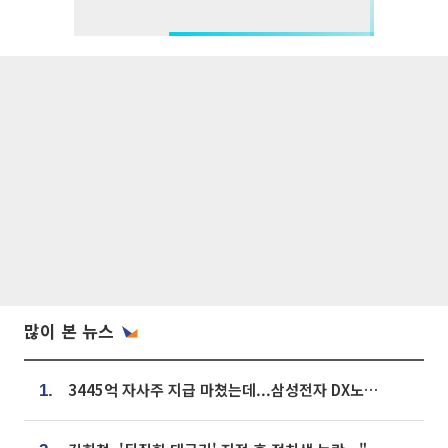
많이 본 뉴스
3445억 자사주 지급 마쳤는데...삼성전자 DX노조, 뒤늦은 '떼쓰기 집회'
1.