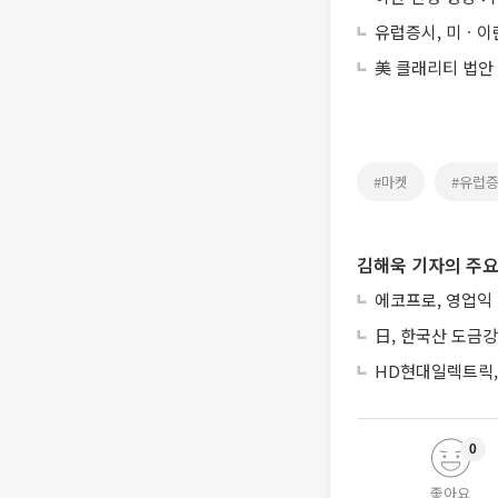
유럽증시, 미ㆍ이란
美 클래리티 법안
#마켓
#유럽
김해욱 기자의 주요
에코프로, 영업익
日, 한국산 도금강
HD현대일렉트릭, 
0
좋아요