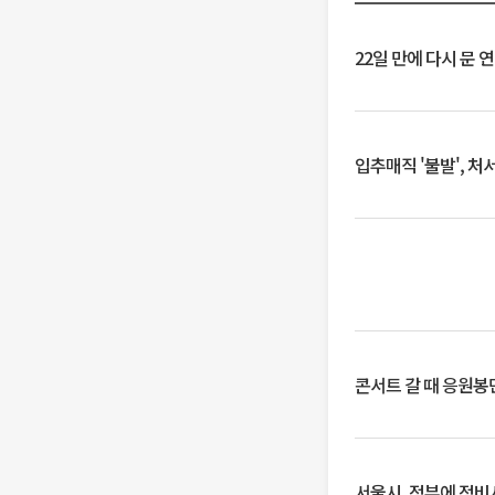
22일 만에 다시 문 
입추매직 '불발', 처
콘서트 갈 때 응원봉만
서울시, 정부에 정비사