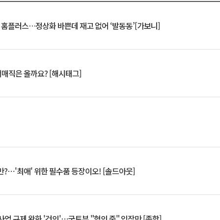
연 홈플러스…정상화 바쁜데 재고 없어 ‘발동동’[가보니]
서매직은 올까요? [해시태그]
?⋯'최애' 위한 필수품 등장이오! [솔드아웃]
업 규제 완화 '건의'⋯국토부 "협의 중" 입장만 [종합]