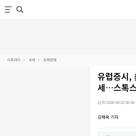
이투데이
국제
국제경제
유럽증시, 
세…스톡스6
입력 2026-04-22 06:56
김해욱 기자