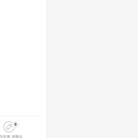
0
가취재 원해요