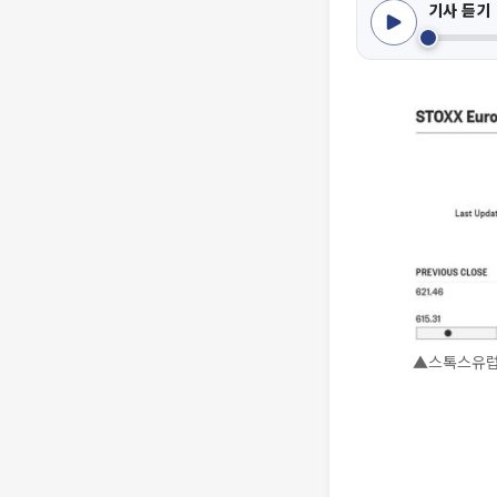
기사 듣기
▲스톡스유럽60