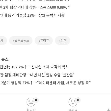
 2차 협상 기대에 상승⋯스톡스600 0.99%↑
 연내 통과 가능성 13%…상원 문턱서 제동
증시
#스톡스600
#트럼프
#이란
 뉴스
 전년比 102.7%↑…신사업·소재 다각화 박차
판 덤핑 예비판정…내년 대일 철강 수출 ‘빨간불’
2분기 영업익 37%↑…“데이터센터 사업, 새로운 성장 축”
0
0
화나요
슬퍼요
추