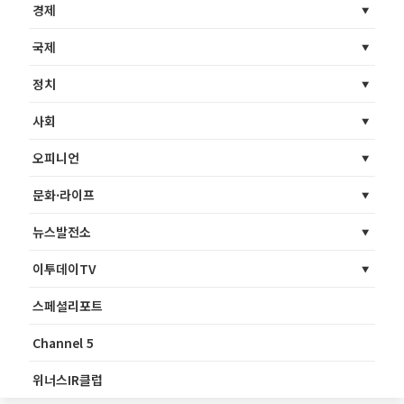
경제
국제
정치
사회
오피니언
문화·라이프
뉴스발전소
이투데이TV
스페셜리포트
Channel 5
위너스IR클럽