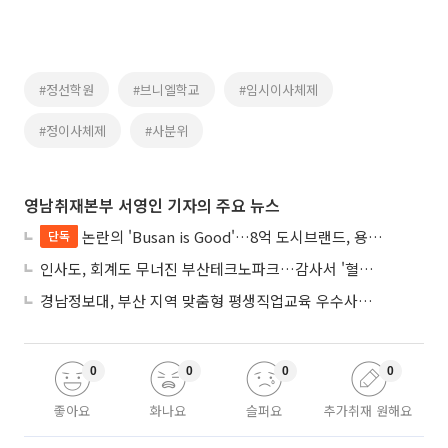
#정선학원
#브니엘학교
#임시이사체제
#정이사체제
#사분위
영남취재본부 서영인 기자의 주요 뉴스
논란의 'Busan is Good'…8억 도시브랜드, 용산 대통령실 CI 업체가 수행
단독
인사도, 회계도 무너진 부산테크노파크…감사서 '혈세 유용·인사 뒤집기' 적발
경남정보대, 부산 지역 맞춤형 평생직업교육 우수사례로 혁신 주도
0
0
0
0
좋아요
화나요
슬퍼요
추가취재 원해요