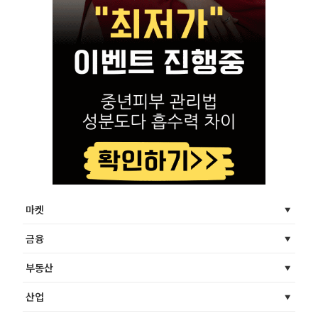
마켓
금융
부동산
산업