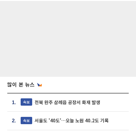
많이 본 뉴스
전북 완주 삼례읍 공장서 화재 발생
속보
1.
서울도 '40도'…오늘 노원 40.2도 기록
속보
2.