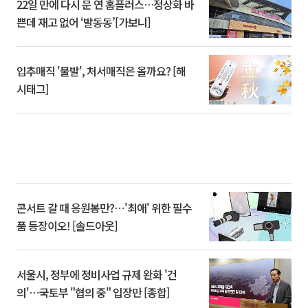
22일 만에 다시 문 연 홈플러스…정상화 바
쁜데 재고 없어 ‘발동동’[가보니]
입추매직 '불발', 처서매직은 올까요? [해
시태그]
콘서트 갈 때 응원봉만?⋯'최애' 위한 필수
품 등장이오! [솔드아웃]
서울시, 정부에 정비사업 규제 완화 '건
의'⋯국토부 "협의 중" 입장만 [종합]