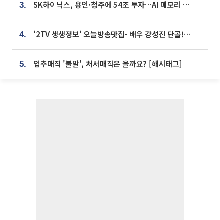
SK하이닉스, 용인·청주에 54조 투자…AI 메모리 생산기지 키운다
3.
'2TV 생생정보' 오늘방송맛집- 배우 강성진 단골! 쌀국수ㆍ푸팟퐁 커리 맛집 '블○○○'
4.
입추매직 '불발', 처서매직은 올까요? [해시태그]
5.