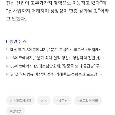
전선 산업이 고부가가치 영역으로 이동하고 있다”며
“신사업까지 더해지며 성장성이 한층 강화될 것”이라
고 말했다.
관련 뉴스
대신證 “LS에코에너지, 1분기 호실적⋯희토류ㆍ해저케이블도 재평가 전망”
LS에코에너지, 1분기 최대 실적 경신…영업이익 전년 比 31%↑
LS에코에너지·LS에코첨단소재, ‘탈중국 모터 공급망’ 구축 협력
STO 하위법규 예상안, 풀링·거래한도·정형증권 로드맵 제시
#LS에코에너지
#LS
#베트남
#초고압케이블
#전력망