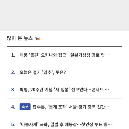
많이 본 뉴스
태풍 '돌핀' 오키나와 접근…일본기상청 경로 업데이트
1.
오늘은 절기 '입추', 뜻은?
2.
빅뱅, 20주년 기념 '새 뱅봉' 선보인다⋯콘서트 앞두고 팝업 개최
3.
합수본, '통계 조작' 서울·경기·충북 선관위 등 추가 압수수색
속보
4.
‘나솔사계’ 국화, 결별 후 재등장⋯첫인상 투표 휩쓸고 ‘인기녀’ 등극
5.