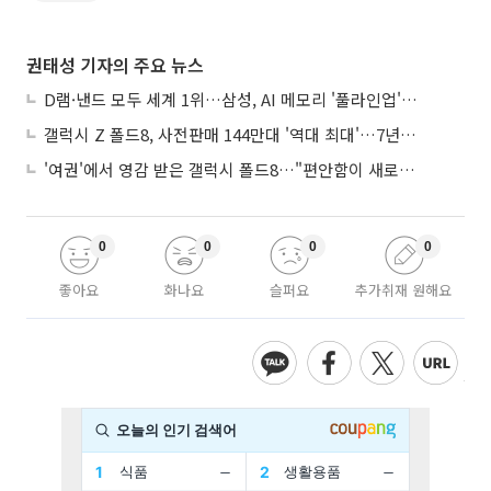
권태성 기자의 주요 뉴스
D램·낸드 모두 세계 1위…삼성, AI 메모리 '풀라인업'으로 승부
갤럭시 Z 폴드8, 사전판매 144만대 '역대 최대'…7년만에 갤노트10 기록 넘어
'여권'에서 영감 받은 갤럭시 폴드8…"편안함이 새로운 디자인 경쟁력"
0
0
0
0
좋아요
화나요
슬퍼요
추가취재 원해요