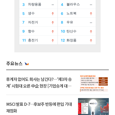
주요뉴스
후계자 없어도 회사는 남긴다?…‘제3자 승
계’ 시험대 오른 中企 현장 [기업승계 대전
환]
MSCI 발표 D-7…후보주 반등에 편입 기대
재점화