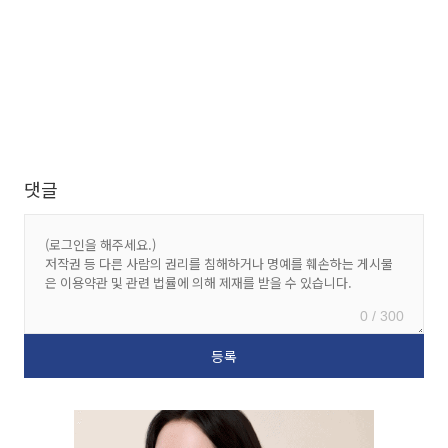
댓글
0 / 300