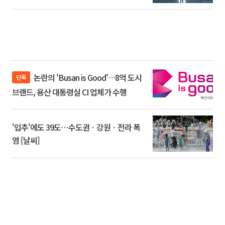
논란의 'Busan is Good'…8억 도시
단독
브랜드, 용산 대통령실 CI 업체가 수행
'입추'에도 39도⋯수도권ㆍ강원ㆍ전라 폭
염 [날씨]