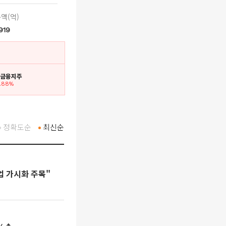
액(억)
,919
리금융지주
3.88%
정확도순
최신순
업 가시화 주목"