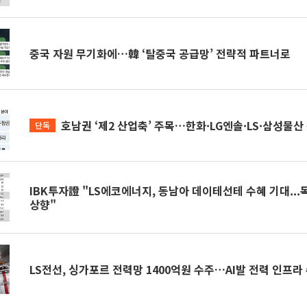
중국 자원 무기화에…韓 ‘탈중국 공급망’ 전략적 파트너로
호남권 ‘제2 산업축’ 주목…한화·LG엔솔·LS·삼성물산
단독
IBK투자證 "LS에코에너지, 동남아 데이테선테 수혜 기대...
상향"
LS전선, 싱가포르 전력망 1400억원 수주…AI발 전력 인프라