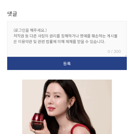
댓글
0 / 300