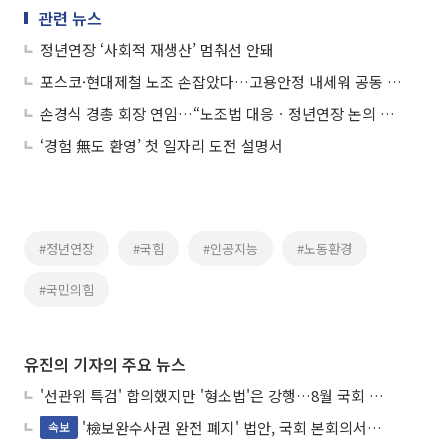
관련 뉴스
정년연장 ‘사회적 재생산’ 멈춰선 안돼
포스코·현대제철 노조 손잡았다…고용안정 내세워 공동 행동 예고
손경식 경총 회장 연임…“노조법 대응ㆍ정년연장 논의 적극 대응”
‘경험 無도 환영’ 첫 일자리 도전 설명서
#정년연장
#국힘
#인공지능
#노동환경
#국민의힘
유진의 기자의 주요 뉴스
'선관위 특검' 합의했지만 '형소법'은 강행…8월 국회 '입법 2차전' 예고
'檢보완수사권 완전 폐지' 법안, 국회 본회의서 민주당 주도 통과
속보