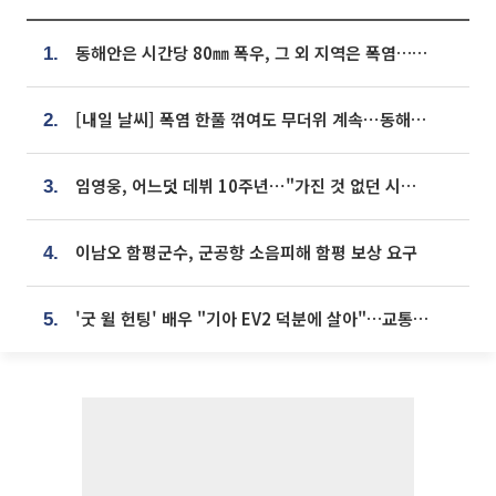
동해안은 시간당 80㎜ 폭우, 그 외 지역은 폭염…‘극과 극 날씨’
1.
[내일 날씨] 폭염 한풀 꺾여도 무더위 계속⋯동해안 이틀 연속 비
2.
임영웅, 어느덧 데뷔 10주년⋯"가진 것 없던 시절, 내 앞엔 20명의 팬뿐"
3.
이남오 함평군수, 군공항 소음피해 함평 보상 요구
4.
'굿 윌 헌팅' 배우 "기아 EV2 덕분에 살아"…교통사고 후 안전성 극찬
5.