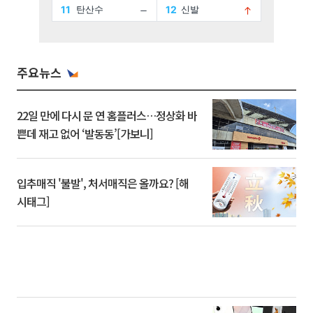
주요뉴스
22일 만에 다시 문 연 홈플러스…정상화 바
쁜데 재고 없어 ‘발동동’[가보니]
입추매직 '불발', 처서매직은 올까요? [해
시태그]