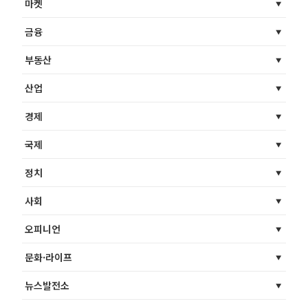
마켓
금융
부동산
산업
경제
국제
정치
사회
오피니언
문화·라이프
뉴스발전소