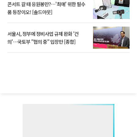
콘서트 갈 때 응원봉만?⋯'최애' 위한 필수
품 등장이오! [솔드아웃]
서울시, 정부에 정비사업 규제 완화 '건
의'⋯국토부 "협의 중" 입장만 [종합]