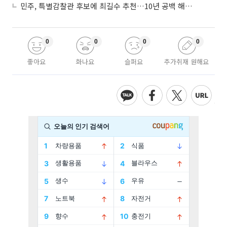
민주, 특별감찰관 후보에 최길수 추천…10년 공백 해소 속도
0
0
0
0
좋아요
화나요
슬퍼요
추가취재 원해요