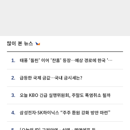
많이 본 뉴스
태풍 '돌핀' 이어 '찬홈' 등장…예상 경로에 한국 '한숨'
1.
급등한 국제 금값…국내 금시세는?
2.
오늘 KBO 긴급 실행위원회, 주말도 폭염취소 될까
3.
삼성전자·SK하이닉스 “주주 환원 강화 방안 마련”
4.
[오늘의 IR] 고려아연ㆍ심텍ㆍ엘앤에프 등