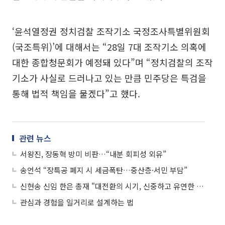
‘윤석열정권 정치검찰 조작기소 국정조사특별위원회
(국조특위)’에 대해서는 “28일 7대 조작기소 의혹에
대한 종합청문회가 예정돼 있다”며 “정치검찰의 조작
기소가 사실로 드러나고 있는 만큼 민주당은 특검을
통해 법적 책임을 물겠다”고 했다.
관련 뉴스
서왕진, 장동혁 방미 비판…“내분 회피성 외유”
송언석 “장특공 폐지 시 세금폭탄…중산층·서민 부담”
신현송 신임 한은 총재 "대전환의 시기, 신중하고 유연한 통화정책 운영"
관심과 경험을 일거리로 설계하는 법