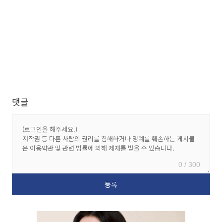
댓글
0 / 300