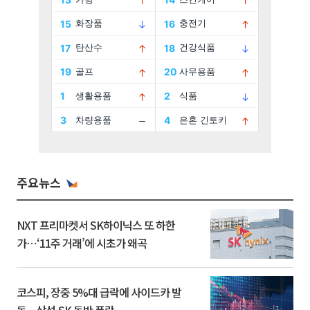
주요뉴스
NXT 프리마켓서 SK하이닉스 또 하한
가⋯‘11주 거래’에 시초가 왜곡
코스피, 장중 5%대 급락에 사이드카 발