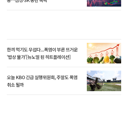
동…삼성·SK 동반 폭락
한끼 먹기도 무섭다...폭염이 부른 뜨거운
‘밥상 물가’[뉴노멀 된 히트플레이션]
오늘 KBO 긴급 실행위원회, 주말도 폭염
취소 될까