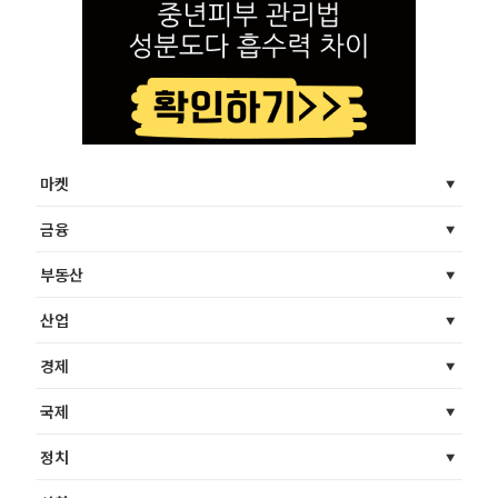
마켓
금융
부동산
산업
경제
국제
정치