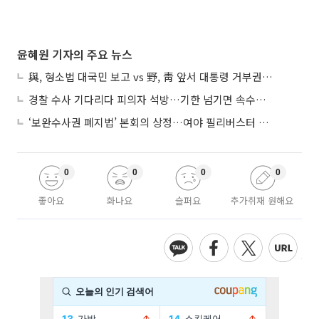
윤혜원 기자의 주요 뉴스
與, 형소법 대국민 보고 vs 野, 靑 앞서 대통령 거부권 촉구
경찰 수사 기다리다 피의자 석방…기한 넘기면 속수무책
‘보완수사권 폐지법’ 본회의 상정…여야 필리버스터 대치
0
0
0
0
좋아요
화나요
슬퍼요
추가취재 원해요