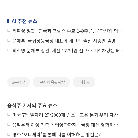
AI 추천 뉴스
최휘영 장관 “한국과 프랑스 수교 140주년, 문화산업 협력으로 나가야”
문체부, 국립정동극장 대표에 개그맨 출신 서승만 임명
최휘영 문체부 장관, 재산 177억원 신고⋯보유 차량은 테슬라 등 3대
#문체부
#문화체육관광부
#최휘영
송석주 기자의 주요 뉴스
미국 7월 일자리 2만3000개 감소…고용 둔화 우려 확산
음악부터 여성·건축·독립영화까지…극장 대신 영화제로 즐기는 스크린 여행
영화 ‘오디세이’를 통해 나를 이해하는 방법은?