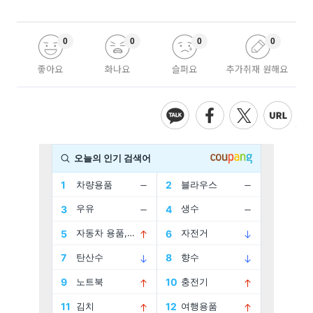
0
0
0
0
좋아요
화나요
슬퍼요
추가취재 원해요