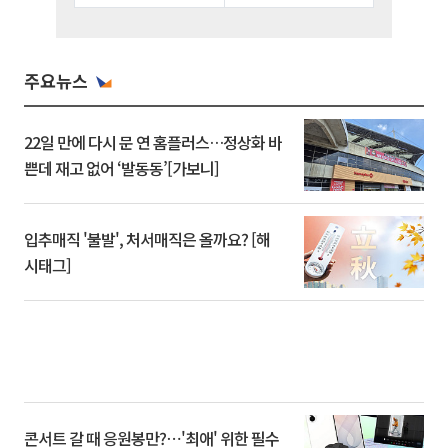
주요뉴스
22일 만에 다시 문 연 홈플러스…정상화 바
쁜데 재고 없어 ‘발동동’[가보니]
입추매직 '불발', 처서매직은 올까요? [해
시태그]
콘서트 갈 때 응원봉만?⋯'최애' 위한 필수