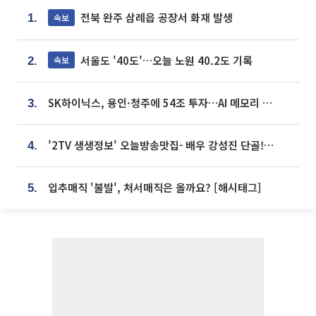
전북 완주 삼례읍 공장서 화재 발생
속보
1.
서울도 '40도'…오늘 노원 40.2도 기록
속보
2.
SK하이닉스, 용인·청주에 54조 투자…AI 메모리 생산기지 키운다
3.
'2TV 생생정보' 오늘방송맛집- 배우 강성진 단골! 쌀국수ㆍ푸팟퐁 커리 맛집 '블○○○'
4.
입추매직 '불발', 처서매직은 올까요? [해시태그]
5.