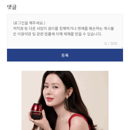
댓글
0 / 300