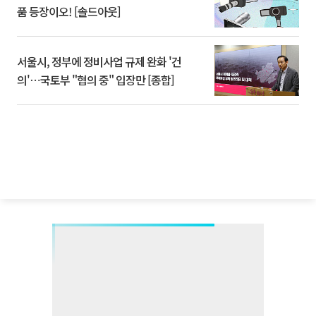
품 등장이오! [솔드아웃]
서울시, 정부에 정비사업 규제 완화 '건
의'⋯국토부 "협의 중" 입장만 [종합]