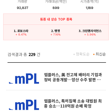
거래량
거래대금(백만)
시가총액(억)
92,837
899
1,189
동종 내 상승 TOP 종목
1. 로보스타
2. 엔젯
3. 크린앤사이언스
+ 8.47%
+ 7.16%
+ 5.96%
검색결과 총
229
건
정확도순
최신순
엠플러스, 美 전고체 배터리 기업과
장비 공동개발…양산 수주 발판 마
련
엠플러스, 특허침해 소송 대법원 최
종 승소…110억원 손배 확정