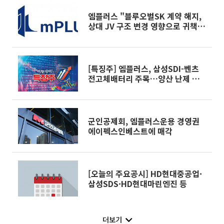
엠플러스 "블루오벌SK 계약 해지,
상대 JV 구조 변경 영향으로 귀책 아
냐"
[특징주] 엠플러스, 삼성SDI-벤츠
전고체배터리 주목…양산 난제 극복
기술 개발 부각에 상승세
군인공제회, 엠플러스운용 경영권
에이펙스인베스트에 매각
[오늘의 주요공시] HD현대중공업·
삼성SDS·HD현대마린엔진 등
더보기