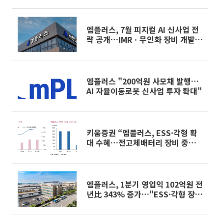
엠플러스, 7월 피지컬 AI 신사업 전
략 공개…IMRㆍ무인화 장비 개발
추진 등
엠플러스 "200억원 사모채 발행…
AI 자율이동로봇 신사업 투자 확대"
키움증권 “엠플러스, ESS·각형 확
대 수혜…전고체배터리 장비 중장기
성장동력”
엠플러스, 1분기 영업익 102억원 전
년比 343% 증가…"ESS·각형 장비
확대 효과"