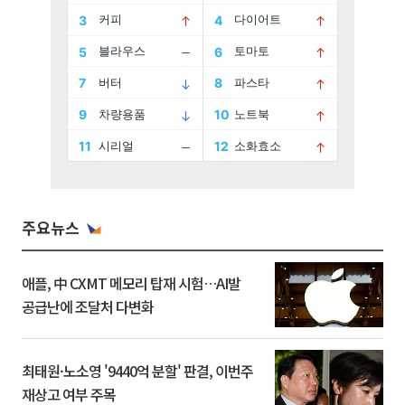
주요뉴스
애플, 中 CXMT 메모리 탑재 시험…AI발
공급난에 조달처 다변화
최태원·노소영 '9440억 분할' 판결, 이번주
재상고 여부 주목