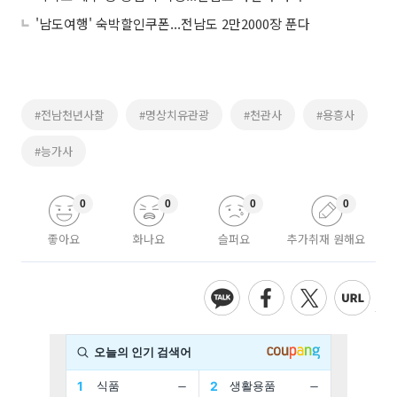
'남도여행' 숙박할인쿠폰...전남도 2만2000장 푼다
#전남천년사찰
#명상치유관광
#천관사
#용흥사
#능가사
0
0
0
0
좋아요
화나요
슬퍼요
추가취재 원해요