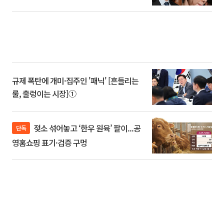
규제 폭탄에 개미·집주인 '패닉' [흔들리는
룰, 출렁이는 시장]①
젖소 섞어놓고 ‘한우 원육’ 팔이...공
단독
영홈쇼핑 표기·검증 구멍