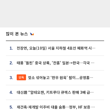
많이 본 뉴스
전장연, 오늘(10일) 서울 지하철 4호선 혜화역 시위…1호선 용산역 무정차
1.
태풍 '돌핀' 중국 상륙, '찬홈' 일본→한국…각국 기상청 예상 경로는?
2.
젖소 섞어놓고 ‘한우 원육’ 팔이...공영홈쇼핑 표기·검증 구멍
단독
3.
대신證 “알테오젠, 키트루다 큐렉스 판매 3배 급증…목표가 41만원 상향”
4.
재건축·재개발 이주비 대출 숨통…정부, HF 보증 신설 추진
5.