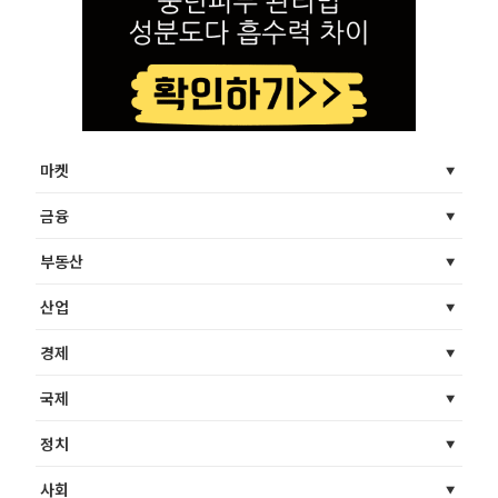
마켓
금융
부동산
산업
경제
국제
정치
사회