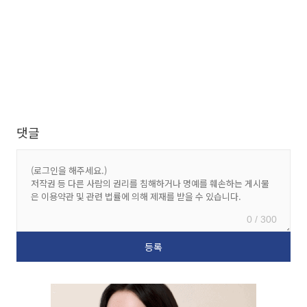
댓글
0 / 300