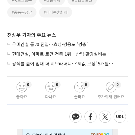
#중동공급망
#레미콘혼화제
천상우 기자의 주요 뉴스
우미건설 톱20 진입…효성·쌍용도 ‘껑충’
현대건설, 아파트·토건·건축 1위…산업·환경설비는 삼성E&A
용적률 높여 임대 더 지으라더니…‘제값 보상’ 5개월째 국회에 발목
0
0
0
0
좋아요
화나요
슬퍼요
추가취재 원해요