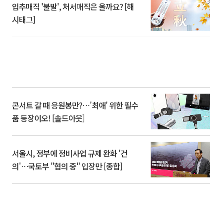
입추매직 '불발', 처서매직은 올까요? [해
시태그]
콘서트 갈 때 응원봉만?⋯'최애' 위한 필수
품 등장이오! [솔드아웃]
서울시, 정부에 정비사업 규제 완화 '건
의'⋯국토부 "협의 중" 입장만 [종합]