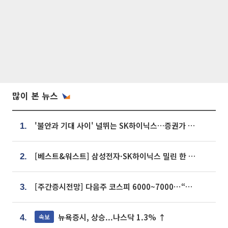
많이 본 뉴스
'불안과 기대 사이' 널뛰는 SK하이닉스…증권가 "HBM4·LTA 기반 펀터멘털 견고"
1.
[베스트&워스트] 삼성전자·SK하이닉스 밀린 한 주…상상인증권은 85% 급등
2.
[주간증시전망] 다음주 코스피 6000~7000⋯“外人 수급은 정책이 변수”
3.
뉴욕증시, 상승...나스닥 1.3% ↑
속보
4.