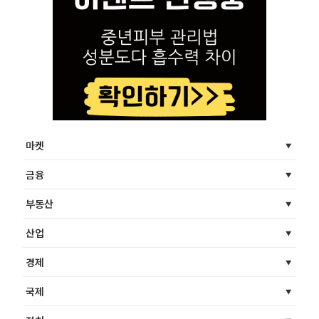
마켓
금융
부동산
산업
경제
국제