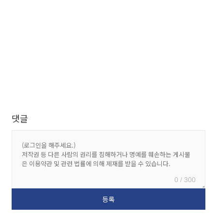
댓글
0 / 300