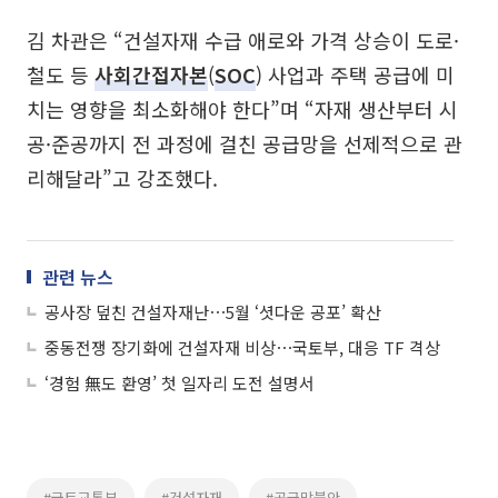
김 차관은 “건설자재 수급 애로와 가격 상승이 도로·
철도 등
사회간접자본
(
SOC
) 사업과 주택 공급에 미
치는 영향을 최소화해야 한다”며 “자재 생산부터 시
공·준공까지 전 과정에 걸친 공급망을 선제적으로 관
리해달라”고 강조했다.
관련 뉴스
공사장 덮친 건설자재난⋯5월 ‘셧다운 공포’ 확산
중동전쟁 장기화에 건설자재 비상⋯국토부, 대응 TF 격상
‘경험 無도 환영’ 첫 일자리 도전 설명서
#국토교통부
#건설자재
#공급망불안