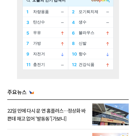
주요뉴스
22일 만에 다시 문 연 홈플러스…정상화 바
쁜데 재고 없어 ‘발동동’[가보니]