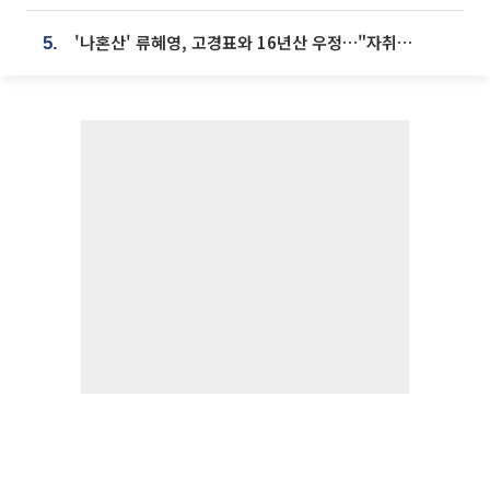
'나혼산' 류혜영, 고경표와 16년산 우정…"자취방서 부모님과 마주쳐"
5.