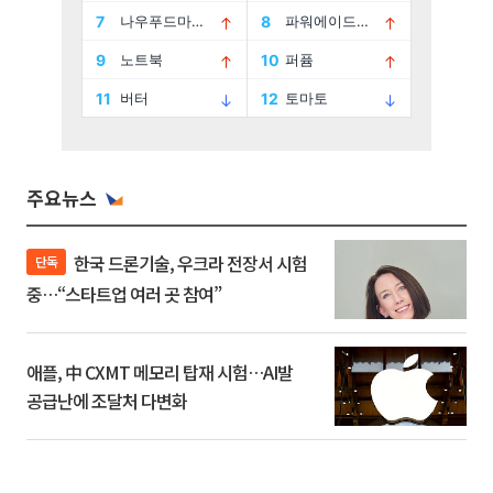
주요뉴스
한국 드론기술, 우크라 전장서 시험
단독
중…“스타트업 여러 곳 참여”
애플, 中 CXMT 메모리 탑재 시험…AI발
공급난에 조달처 다변화