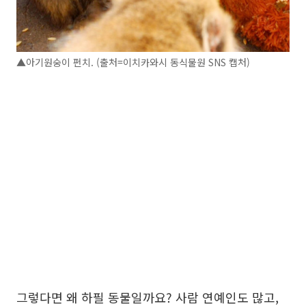
▲아기원숭이 펀치. (출처=이치카와시 동식물원 SNS 캡처)
그렇다면 왜 하필 동물일까요? 사람 연예인도 많고,