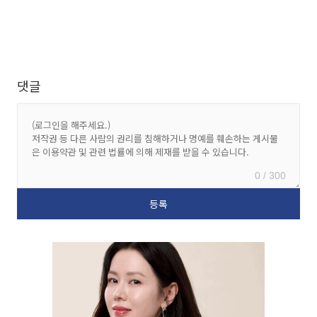
댓글
0 / 300