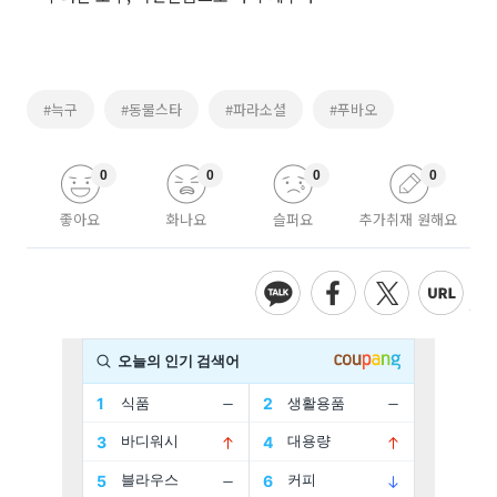
#늑구
#동물스타
#파라소셜
#푸바오
0
0
0
0
좋아요
화나요
슬퍼요
추가취재 원해요