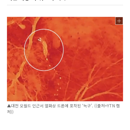
▲대전 오월드 인근서 열화상 드론에 포착된 ‘늑구’. ((출처=YTN 캡
처))