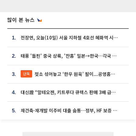
많이 본 뉴스
전장연, 오늘(10일) 서울 지하철 4호선 혜화역 시위…1호선 용산역 무정차
1.
태풍 '돌핀' 중국 상륙, '찬홈' 일본→한국…각국 기상청 예상 경로는?
2.
젖소 섞어놓고 ‘한우 원육’ 팔이...공영홈쇼핑 표기·검증 구멍
단독
3.
대신證 “알테오젠, 키트루다 큐렉스 판매 3배 급증…목표가 41만원 상향”
4.
재건축·재개발 이주비 대출 숨통…정부, HF 보증 신설 추진
5.