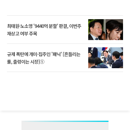
최태원·노소영 '9440억 분할' 판결, 이번주
재상고 여부 주목
규제 폭탄에 개미·집주인 '패닉' [흔들리는
룰, 출렁이는 시장]①