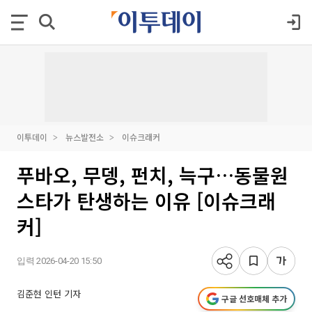
이투데이
뉴스발전소
이슈크래커
푸바오, 무뎅, 펀치, 늑구…동물원
스타가 탄생하는 이유 [이슈크래
커]
입력 2026-04-20 15:50
김준현 인턴 기자
구글 선호매체 추가