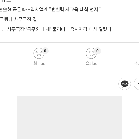
논술형 공론화⋯입시업계 “변별력·사교육 대책 먼저”
 국립대 사무국장 길
립대 사무국장 ‘공무원 배제’ 풀리나…응시자격 다시 열렸다
0
0
화나요
슬퍼요
추