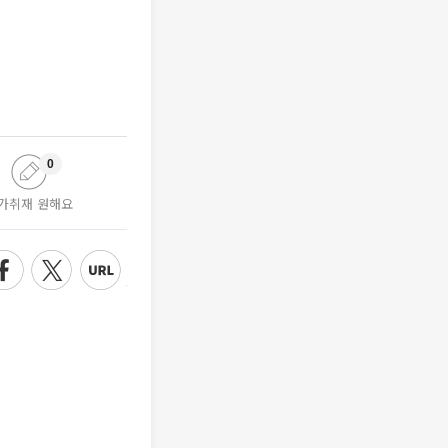
0
가취재 원해요