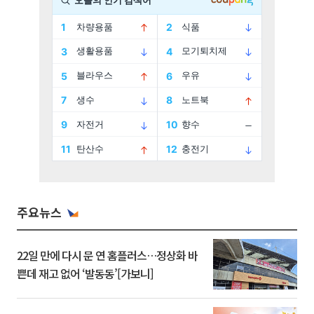
주요뉴스
22일 만에 다시 문 연 홈플러스…정상화 바
쁜데 재고 없어 ‘발동동’[가보니]