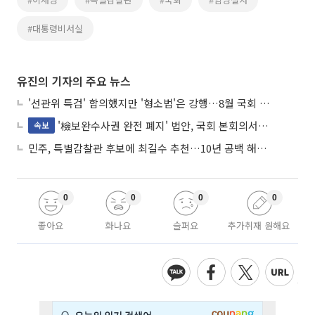
#대통령비서실
유진의 기자의 주요 뉴스
'선관위 특검' 합의했지만 '형소법'은 강행…8월 국회 '입법 2차전' 예고
'檢보완수사권 완전 폐지' 법안, 국회 본회의서 민주당 주도 통과
속보
민주, 특별감찰관 후보에 최길수 추천…10년 공백 해소 속도
0
0
0
0
좋아요
화나요
슬퍼요
추가취재 원해요