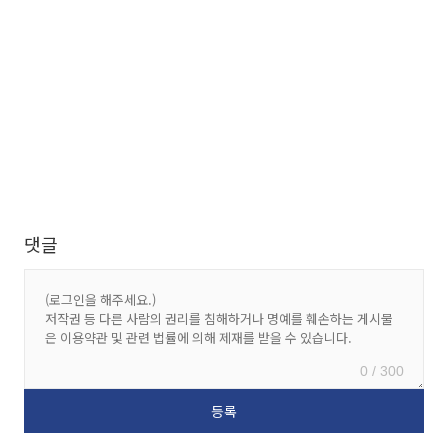
댓글
0 / 300