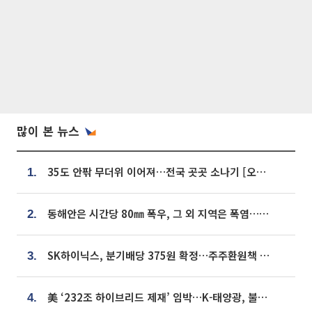
많이 본 뉴스
35도 안팎 무더위 이어져…전국 곳곳 소나기 [오늘 날씨]
1.
동해안은 시간당 80㎜ 폭우, 그 외 지역은 폭염…‘극과 극 날씨’
2.
SK하이닉스, 분기배당 375원 확정…주주환원책 9월로 앞당겨 발표
3.
美 ‘232조 하이브리드 제재’ 임박…K-태양광, 불확실성 털고 날개 다나
4.