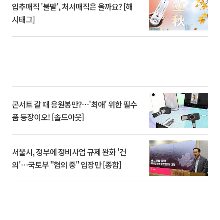
입추매직 '불발', 처서매직은 올까요? [해
시태그]
콘서트 갈 때 응원봉만?⋯'최애' 위한 필수
품 등장이오! [솔드아웃]
서울시, 정부에 정비사업 규제 완화 '건
의'⋯국토부 "협의 중" 입장만 [종합]