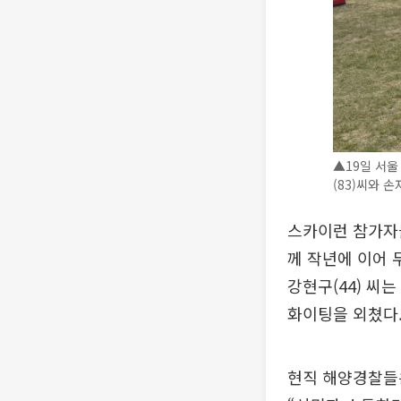
▲19일 서울
(83)씨와 손
스카이런 참가자들
께 작년에 이어 
강현구(44) 씨
화이팅을 외쳤다
현직 해양경찰들