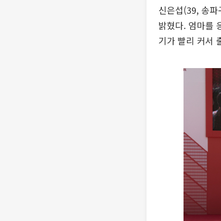
신은섭(39, 송
밝혔다. 엄마를 응
기가 빨리 커서 