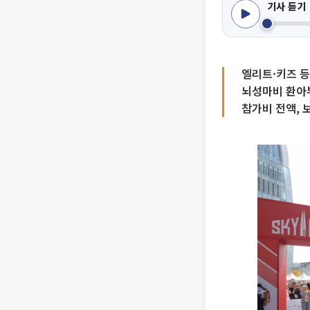
기사 듣기
엘리트·키즈 등
뇌성마비 환아
참가비 전액,