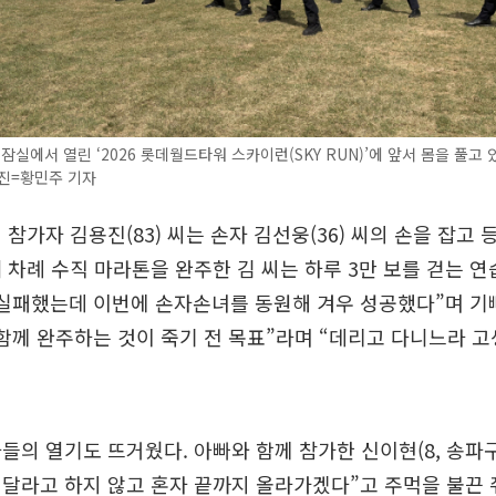
 잠실에서 열린 ‘2026 롯데월드타워 스카이런(SKY RUN)’에 앞서 몸을 풀고
사진=황민주 기자
참가자 김용진(83) 씨는 손자 김선웅(36) 씨의 손을 잡고 
 차례 수직 마라톤을 완주한 김 씨는 하루 3만 보를 걷는 연
실패했는데 이번에 손자손녀를 동원해 겨우 성공했다”며 기뻐
함께 완주하는 것이 죽기 전 목표”라며 “데리고 다니느라 
들의 열기도 뜨거웠다. 아빠와 함께 참가한 신이현(8, 송파구
달라고 하지 않고 혼자 끝까지 올라가겠다”고 주먹을 불끈 