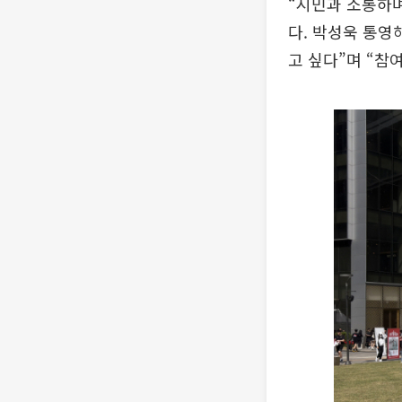
“시민과 소통하며
다. 박성욱 통영
고 싶다”며 “참