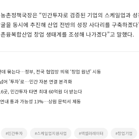
 농촌정책국장은 “민간투자로 검증된 기업의 스케일업과 성
굴을 동시에 추진해 산업 전반의 성장 사다리를 구축하겠다
농촌융복합산업 창업 생태계를 조성해 나가겠다”고 말했다.
한데 묶는다…정부, 전국 협업망 띄워 ‘창업 원년’ 시동
’ 넘어 '투자'로…민간 자본 연결 본격화
6곳, 민간투자 타면 최대 60억원 더 받는다
 연내 통과 가능성 13%…상원 문턱서 제동
#민간투자
#스케일업지원사업
#액셀러레이터
#창업기업