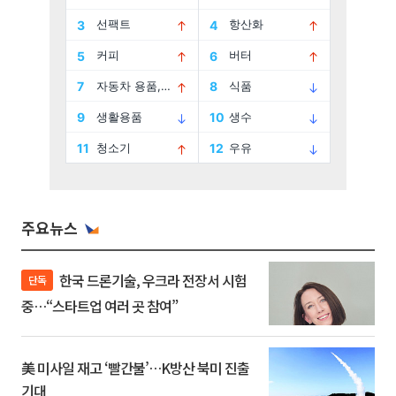
주요뉴스
한국 드론기술, 우크라 전장서 시험
단독
중…“스타트업 여러 곳 참여”
美 미사일 재고 ‘빨간불’…K방산 북미 진출
기대