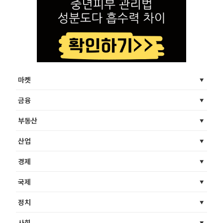
마켓
금융
부동산
산업
경제
국제
정치
사회