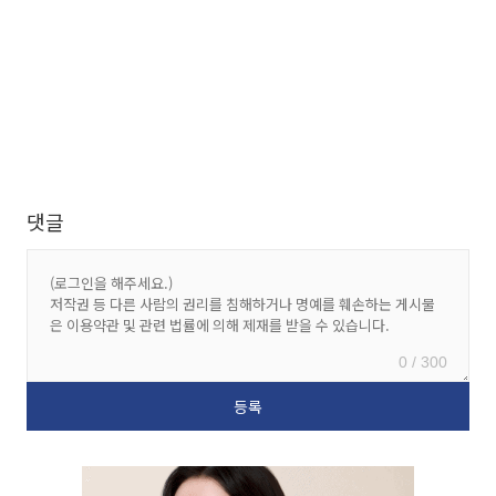
댓글
0 / 300