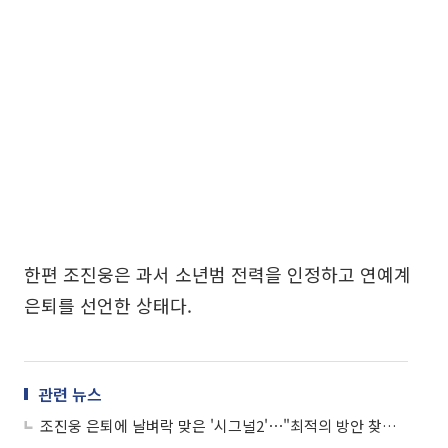
한편 조진웅은 과서 소년범 전력을 인정하고 연예계
은퇴를 선언한 상태다.
관련 뉴스
조진웅 은퇴에 날벼락 맞은 '시그널2'⋯"최적의 방안 찾겠다"