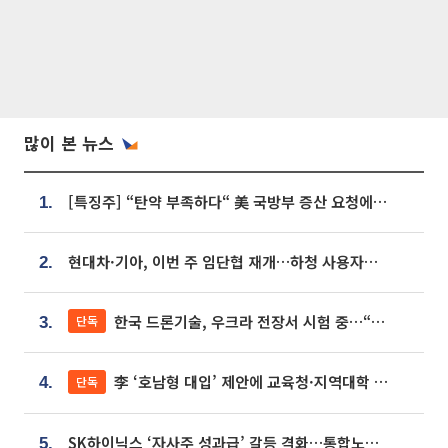
많이 본 뉴스
[특징주] “탄약 부족하다“ 美 국방부 증산 요청에⋯국내 방산주 급등세
1.
현대차·기아, 이번 주 임단협 재개…하청 사용자성 재심도 ‘변수’
2.
한국 드론기술, 우크라 전장서 시험 중…“스타트업 여러 곳 참여”
단독
3.
李 ‘호남형 대입’ 제안에 교육청·지역대학 서·논술형 입시 연계 '착수'
단독
4.
SK하이닉스 ‘자사주 성과급’ 갈등 격화…통합노조 출범 움직임
5.