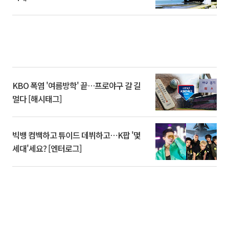
KBO 폭염 '여름방학' 끝…프로야구 갈 길
멀다 [해시태그]
빅뱅 컴백하고 튜이드 데뷔하고⋯K팝 '몇
세대'세요? [엔터로그]