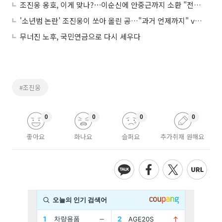
조진웅 옹호, 이게 맞나?⋯이순신에 안중근까지 소환 "전과 없는 자만 돌 던져"
'소년범 논란' 조진웅이 쏘아 올린 공…"과거 언제까지" vs "피해자 우선"
무너진 노후, 국민연금으로 다시 세우다
#조진웅
0
0
0
0
좋아요
화나요
슬퍼요
추가취재 원해요