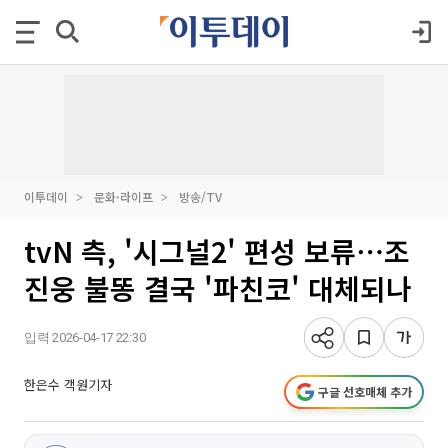
이투데이
문화·라이프
방송/TV
tvN 측, '시그널2' 편성 보류⋯조
진웅 불똥 결국 '파친코' 대체되나
입력 2026-04-17 22:30
한은수 객원기자
구글 선호매체 추가