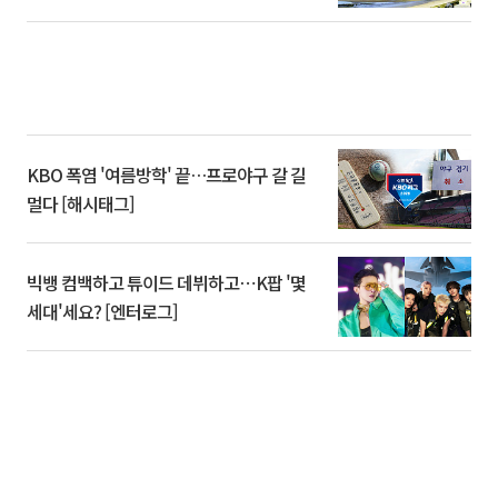
KBO 폭염 '여름방학' 끝…프로야구 갈 길
멀다 [해시태그]
빅뱅 컴백하고 튜이드 데뷔하고⋯K팝 '몇
세대'세요? [엔터로그]