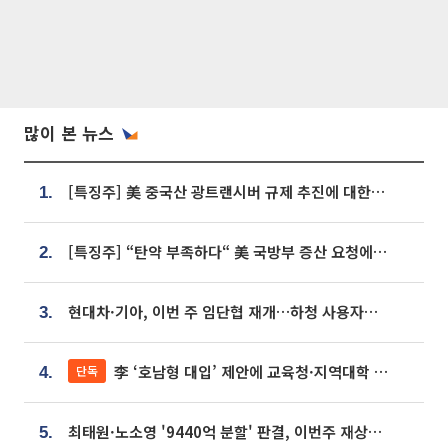
많이 본 뉴스
[특징주] 美 중국산 광트랜시버 규제 추진에 대한광통신 등 광통신株 강세
1.
[특징주] “탄약 부족하다“ 美 국방부 증산 요청에⋯국내 방산주 급등세
2.
현대차·기아, 이번 주 임단협 재개…하청 사용자성 재심도 ‘변수’
3.
李 ‘호남형 대입’ 제안에 교육청·지역대학 서·논술형 입시 연계 '착수'
단독
4.
최태원·노소영 '9440억 분할' 판결, 이번주 재상고 여부 주목
5.