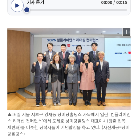
기사 듣기
00:00 / 02:15
▲16일 서울 서초구 양재동 상미당홀딩스 사옥에서 열린 ‘컴플라이언
스 리더십 컨퍼런스’에서 도세호 상미당홀딩스 대표이사(뒷줄 왼쪽
세번째)를 비롯한 참석자들이 기념촬영을 하고 있다. (사진제공=상미
당홀딩스)