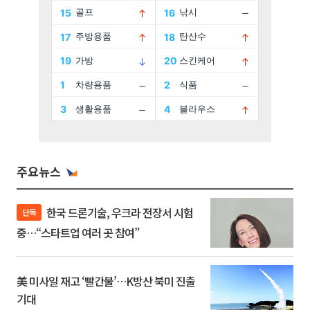
주요뉴스
한국 드론기술, 우크라 전장서 시험
단독
중…“스타트업 여러 곳 참여”
美 미사일 재고 ‘빨간불’…K방산 북미 진출
기대