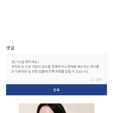
댓글
0 / 300