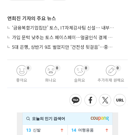
연희진 기자의 주요 뉴스
‘금융복합기업집단’ 토스, IT자체감사팀 신설⋯ 내부통제 강화
가입 문턱 낮추는 토스 페이스페이⋯얼굴인식 결제 확산 속도낸다
5대 은행, 상반기 9조 벌었지만 ‘건전성 뒷걸음’⋯중기대출 문턱 높아지나
0
0
0
0
좋아요
화나요
슬퍼요
추가취재 원해요