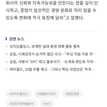
회사의 신뢰와 지속가능성을 만든다는 점을 깊이 인
식하고, 준법이 일상적인 경영 문화로 자리 잡을 수
있도록 변화에 적극 동참해 달라”고 말했다.
관련 뉴스
상미당홀딩스, 양재천 일대 환경 정화 활동 펼쳐
삼립, 시화공장서 손가락 절단 사고⋯“부상 직원 치료 위해 최선”
삼립, 사명서 ‘SPC‘ 떼고 홀로서기… 도세호·정인호 각자대표 선임
싸이월드, 10월 부활 예고…그러나 핵심 사업안은 ‘추후 공개’
#상미당홀딩스
#컴플라이언스
#준법경영
#공정거래자율준수
#SPC