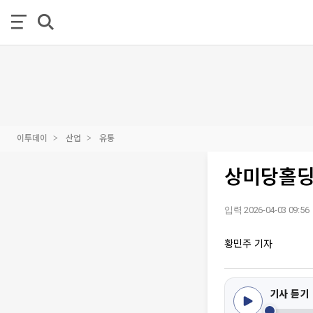
이투데이
산업
유통
상미당홀딩
입력 2026-04-03 09:56
황민주 기자
기사 듣기