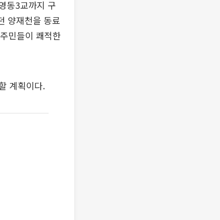
영동3교까지 구
던 양재천을 동료
는 주민들이 쾌적한
할 계획이다.