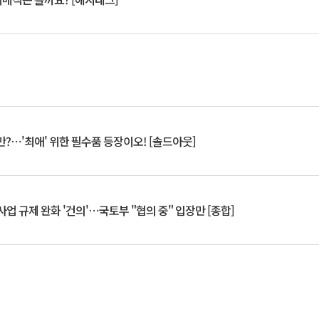
?⋯'최애' 위한 필수품 등장이오! [솔드아웃]
업 규제 완화 '건의'⋯국토부 "협의 중" 입장만 [종합]