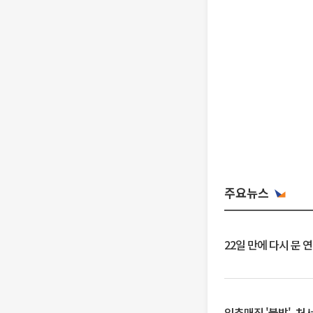
주요뉴스
22일 만에 다시 문 
입추매직 '불발', 처