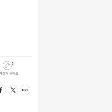
0
가취재 원해요