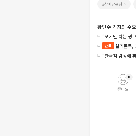
#상미당홀딩스
황민주 기자의 주요
“보기만 하는 광고
실리콘투, 
단독
“한국적 감성에 英
0
좋아요