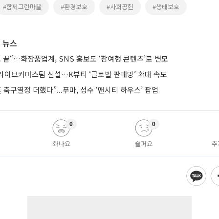
#함께그린마을
#환경보호
#사회공헌
#생태보호
 뉴스
 끝“…화장품업계, SNS 홍보도 ‘참여형 콘텐츠’로 변모
라이브커머스팀 신설…K뷰티 ‘글로벌 판매망’ 확대 속도
 축구열정 더했다”...푸마, 성수 ‘맨시티 하우스’ 팝업
0
0
화나요
슬퍼요
추