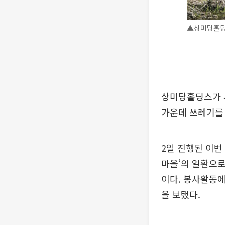
▲상미당홀딩
상미당홀딩스가 서
가운데 쓰레기를 
2일 진행된 이번
마을’의 일환으로
이다. 봉사활동에
을 보탰다.