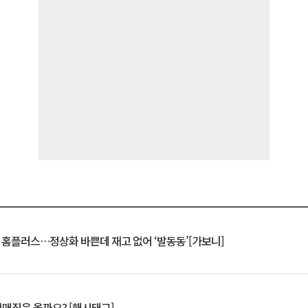
연 홈플러스…정상화 바쁜데 재고 없어 ‘발동동’[가보니]
서매직은 올까요? [해시태그]