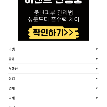
마켓
금융
부동산
산업
경제
국제