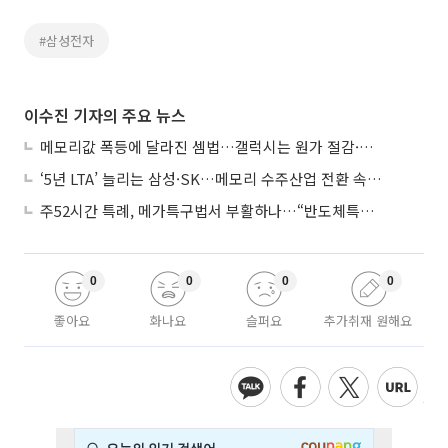
#삼성전자
이수진 기자의 주요 뉴스
메모리값 폭등에 달라진 셈법…갤럭시는 원가 절감·아이폰은 서비스 확대
‘5년 LTA’ 늘리는 삼성·SK…메모리 수주산업 전환 속 다른 셈법
주52시간 특례, 메가특구법서 부활하나…“반도체특별법 담겨야”
0
0
0
0
좋아요
화나요
슬퍼요
추가취재 원해요