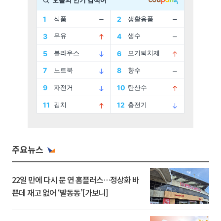
주요뉴스
22일 만에 다시 문 연 홈플러스…정상화 바
쁜데 재고 없어 ‘발동동’[가보니]