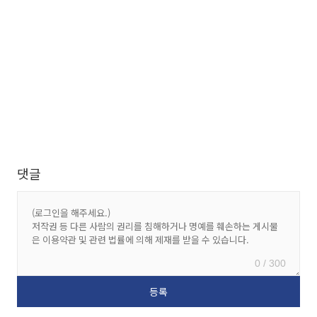
댓글
0 / 300