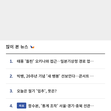
많이 본 뉴스
태풍 '돌핀' 오키나와 접근…일본기상청 경로 업데이트
1.
빅뱅, 20주년 기념 '새 뱅봉' 선보인다⋯콘서트 앞두고 팝업 개최
2.
오늘은 절기 '입추', 뜻은?
3.
합수본, '통계 조작' 서울·경기·충북 선관위 등 추가 압수수색
속보
4.