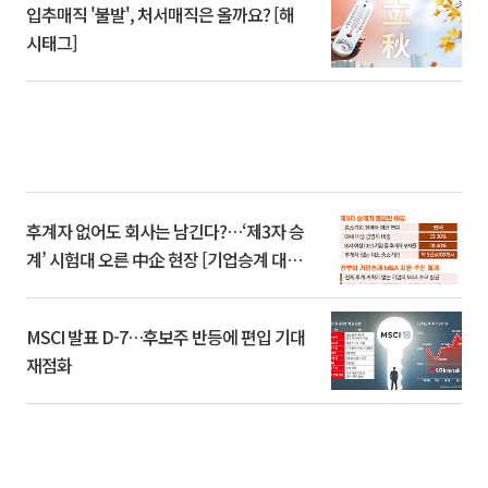
입추매직 '불발', 처서매직은 올까요? [해
시태그]
후계자 없어도 회사는 남긴다?…‘제3자 승
계’ 시험대 오른 中企 현장 [기업승계 대전
환]
MSCI 발표 D-7…후보주 반등에 편입 기대
재점화