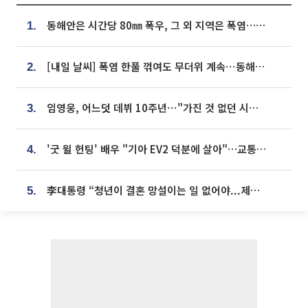
동해안은 시간당 80㎜ 폭우, 그 외 지역은 폭염…‘극과 극 날씨’
1.
[내일 날씨] 폭염 한풀 꺾여도 무더위 계속⋯동해안 이틀 연속 비
2.
임영웅, 어느덧 데뷔 10주년⋯"가진 것 없던 시절, 내 앞엔 20명의 팬뿐"
3.
'굿 윌 헌팅' 배우 "기아 EV2 덕분에 살아"…교통사고 후 안전성 극찬
4.
李대통령 “청년이 결혼 망설이는 일 없어야...제도상 불이익 조사”
5.