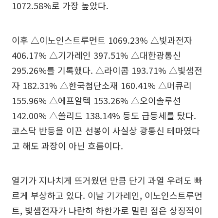
1072.58%로 가장 높았다.
이후 △이노인스트루먼트 1069.23% △빛과전자
406.17% △기가레인 397.51% △대한광통신
295.26%를 기록했다. △라이콤 193.71% △빛샘전
자 182.31% △한국첨단소재 160.41% △머큐리
155.96% △에프알텍 153.26% △오이솔루션
142.00% △쏠리드 138.14% 등도 급등세를 탔다.
코스닥 반등을 이끈 선봉이 사실상 광통신 테마였다
고 해도 과장이 아닌 흐름이다.
열기가 지나치게 뜨거웠던 만큼 단기 과열 우려도 빠
르게 부상하고 있다. 이날 기가레인, 이노인스트루먼
트, 빛샘전자가 나란히 하한가로 밀린 점은 상징적이