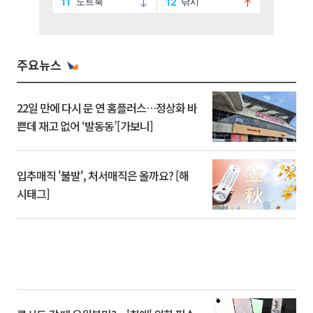
주요뉴스
22일 만에 다시 문 연 홈플러스…정상화 바
쁜데 재고 없어 ‘발동동’[가보니]
입추매직 '불발', 처서매직은 올까요? [해
시태그]