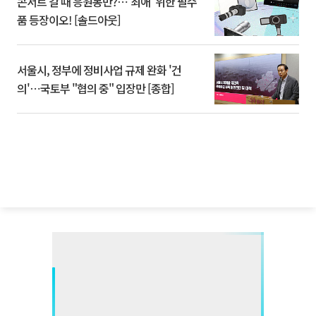
콘서트 갈 때 응원봉만?⋯'최애' 위한 필수
품 등장이오! [솔드아웃]
서울시, 정부에 정비사업 규제 완화 '건
의'⋯국토부 "협의 중" 입장만 [종합]