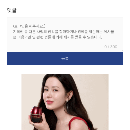
댓글
0 / 300