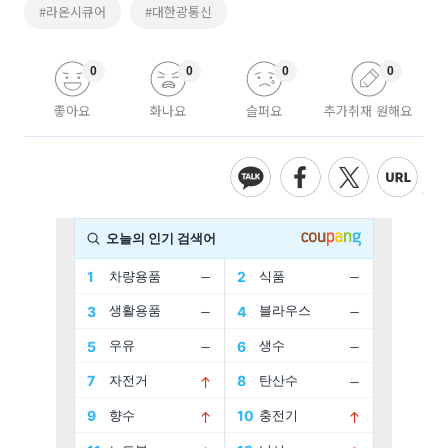
#라온시큐어
#대한광통신
0
0
0
0
좋아요
화나요
슬퍼요
추가취재 원해요