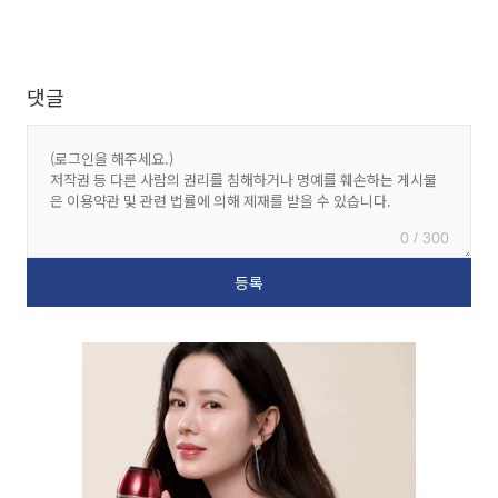
댓글
0 / 300