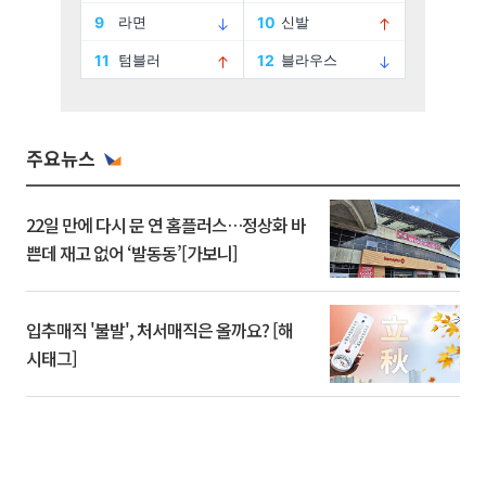
주요뉴스
22일 만에 다시 문 연 홈플러스…정상화 바
쁜데 재고 없어 ‘발동동’[가보니]
입추매직 '불발', 처서매직은 올까요? [해
시태그]