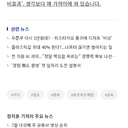
비효과', 생각보다 꽤 가까이에 와 있습니다.
관련 뉴스
두쫀쿠 다시 1만원대?…피스타치오 품귀에 디저트 '비상'
플라스틱값 최대 40% 뛴다?...나프타 끊기면 벌어지는 일
전 직원 AI 과외..."정말 핵심을 찌르는" 경쟁력 확보 나선 기업들
‘경험 無도 환영’ 첫 일자리 도전 설명서
#구리
#절도
#중동
#호르무즈해협
#금속
정지윤 기자의 주요 뉴스
7월 다섯째 주 유튜브 영상 순위