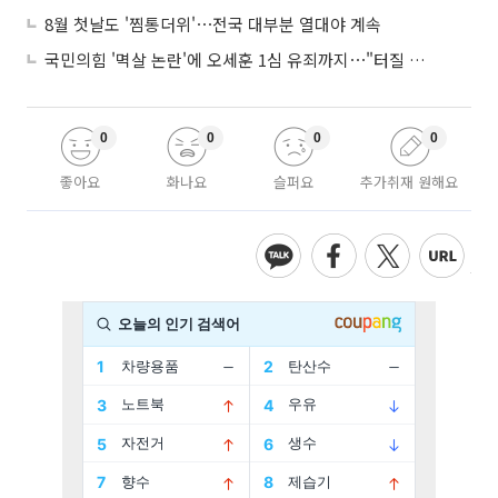
8월 첫날도 '찜통더위'⋯전국 대부분 열대야 계속
국민의힘 '멱살 논란'에 오세훈 1심 유죄까지⋯"터질 게 터졌다"
0
0
0
0
좋아요
화나요
슬퍼요
추가취재 원해요