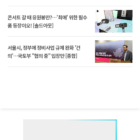
콘서트 갈 때 응원봉만?⋯'최애' 위한 필수
품 등장이오! [솔드아웃]
서울시, 정부에 정비사업 규제 완화 '건
의'⋯국토부 "협의 중" 입장만 [종합]