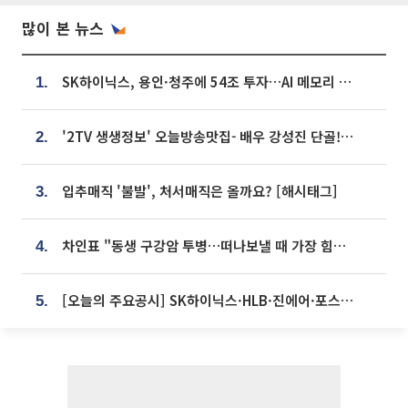
많이 본 뉴스
SK하이닉스, 용인·청주에 54조 투자…AI 메모리 생산기지 키운다
1.
'2TV 생생정보' 오늘방송맛집- 배우 강성진 단골! 쌀국수ㆍ푸팟퐁 커리 맛집 '블○○○'
2.
입추매직 '불발', 처서매직은 올까요? [해시태그]
3.
차인표 "동생 구강암 투병…떠나보낼 때 가장 힘들었다”
4.
[오늘의 주요공시] SK하이닉스·HLB·진에어·포스코홀딩스·네이버·대우건설 등
5.