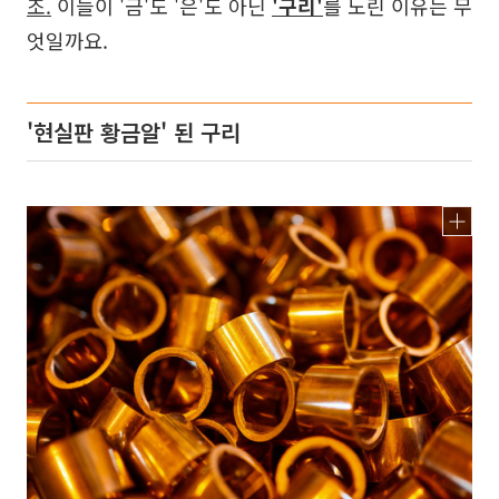
조.
이들이 '금'도 '은'도 아닌
'구리'
를 노린 이유는 무
엇일까요.
'현실판 황금알' 된 구리