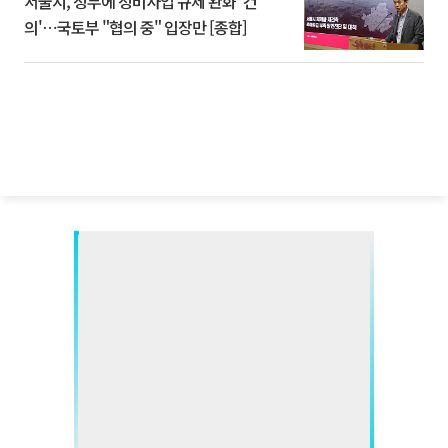
서울시, 정부에 정비사업 규제 완화 '건
의'⋯국토부 "협의 중" 입장만 [종합]