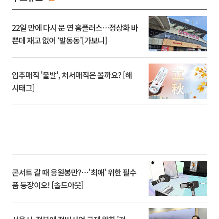
22일 만에 다시 문 연 홈플러스…정상화 바
쁜데 재고 없어 ‘발동동’[가보니]
입추매직 '불발', 처서매직은 올까요? [해
시태그]
콘서트 갈 때 응원봉만?⋯'최애' 위한 필수
품 등장이오! [솔드아웃]