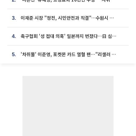
이재준 시장 "정전, 시민안전과 직결"…수원시 비상대응체계 가동
3.
축구협회 '성 접대 의혹' 일본까지 번졌다…日 심판 실명 공개
4.
'차쥐뿔' 이준영, 포켓몬 카드 열혈 팬⋯"리셀러 처단할 것"
5.