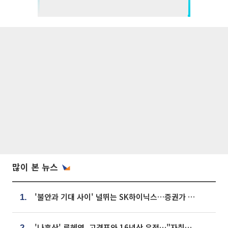
많이 본 뉴스
'불안과 기대 사이' 널뛰는 SK하이닉스…증권가 "HBM4·LTA 기반 펀터멘털 견고"
1.
'나혼산' 류혜영, 고경표와 16년산 우정…"자취방서 부모님과 마주쳐"
2.