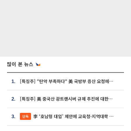
많이 본 뉴스
[특징주] “탄약 부족하다“ 美 국방부 증산 요청에⋯국내 방산주 급등세
1.
[특징주] 美 중국산 광트랜시버 규제 추진에 대한광통신 등 광통신株 강세
2.
李 ‘호남형 대입’ 제안에 교육청·지역대학 서·논술형 입시 연계 '착수'
단독
3.