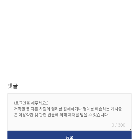
댓글
0 / 300