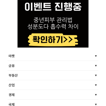
마켓
금융
부동산
산업
경제
국제