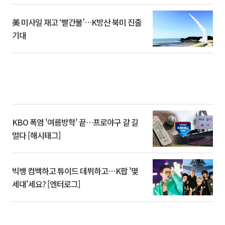
美 미사일 재고 ‘빨간불’…K방산 북미 진출
기대
KBO 폭염 '여름방학' 끝…프로야구 갈 길
멀다 [해시태그]
빅뱅 컴백하고 튜이드 데뷔하고⋯K팝 '몇
세대'세요? [엔터로그]