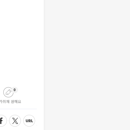
0
가취재 원해요