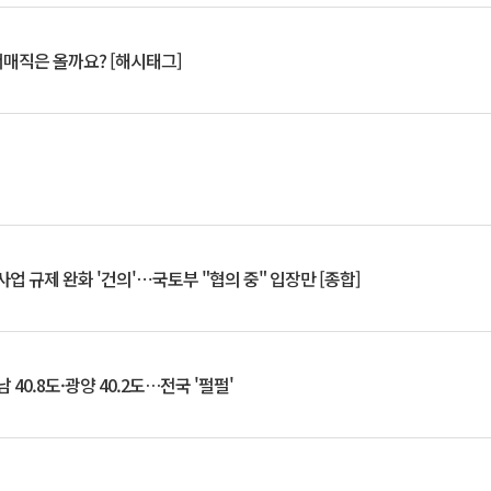
서매직은 올까요? [해시태그]
업 규제 완화 '건의'⋯국토부 "협의 중" 입장만 [종합]
 40.8도·광양 40.2도…전국 '펄펄'