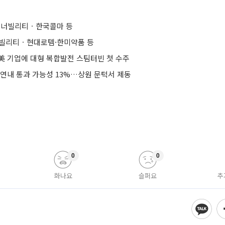
너빌리티ㆍ한국콜마 등
너빌리티ㆍ현대로템·한미약품 등
美 기업에 대형 복합발전 스팀터빈 첫 수주
 연내 통과 가능성 13%…상원 문턱서 제동
0
0
화나요
슬퍼요
추