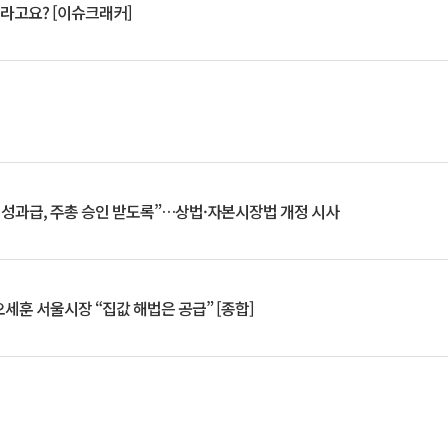
 깨라고요? [이슈크래커]
 성과급, 주총 승인 받도록”…상법·자본시장법 개정 시사
세훈 서울시장 “집값 해법은 공급” [종합]