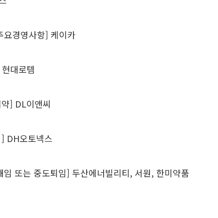
가스
주요경영사항] 케이카
] 현대로템
약] DL이앤씨
] DH오토넥스
해임 또는 중도퇴임] 두산에너빌리티, 서원, 한미약품