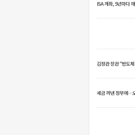
ISA 계좌, 5년마다
김정관 장관 “반도체
세금 꺼낸 정부에…오