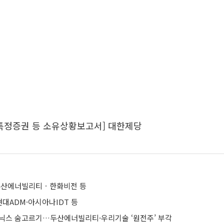
 특정증권 등 소유상황보고서] 대한제당
산에너빌리티ㆍ한화비전 등
대ADM·아시아나IDT 등
닉스 숨고르기…두산에너빌리티·우리기술 ‘원전주’ 부각