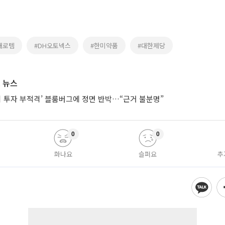
대로템
#DH오토넥스
#한미약품
#대한제당
 뉴스
시 투자 부적격’ 블룸버그에 정면 반박…“근거 불분명”
0
0
화나요
슬퍼요
추