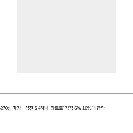
6270선 마감…삼전·SK하닉 '와르르' 각각 6%·10%대 급락