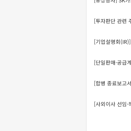
[유상증자] SK
[투자판단 관련 
[기업설명회(IR)
[단일판매·공급계
[합병 종료보고서
[사외이사 선임·