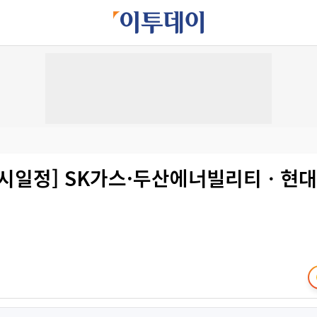
증시일정] SK가스·두산에너빌리티ㆍ현