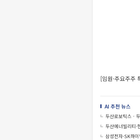
[임원·주요주주
AI 추천 뉴스
두산로보틱스ㆍ두
두산에너빌리티·현
삼성전자·SK하이