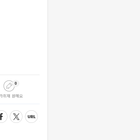
0
가취재 원해요