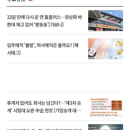
22일 만에 다시 문 연 홈플러스…정상화 바
쁜데 재고 없어 ‘발동동’[가보니]
입추매직 '불발', 처서매직은 올까요? [해
시태그]
후계자 없어도 회사는 남긴다?…‘제3자 승
계’ 시험대 오른 中企 현장 [기업승계 대전
환]