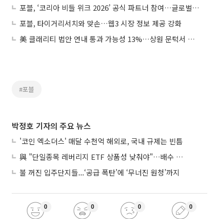
포블, ‘코리아 비들 위크 2026’ 공식 파트너 참여…글로벌 기술 생태계 조성
포블, 타이거리서치와 맞손…웹3 시장 정보 제공 강화
美 클래리티 법안 연내 통과 가능성 13%…상원 문턱서 제동
#포블
박정호 기자의 주요 뉴스
'코인 엑소더스' 매달 수천억 해외로, 국내 규제는 빈틈
與 "단일종목 레버리지 ETF 상품성 낮춰야"…배수 조정안도 거론
불 꺼진 입주단지들...‘공급 폭탄’에 ‘무너진 원청’까지
0
0
0
0