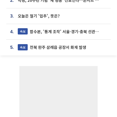
빅뱅, 20주년 기념 '새 뱅봉' 선보인다⋯콘서트 앞두고 팝업 개최
2.
오늘은 절기 '입추', 뜻은?
3.
합수본, '통계 조작' 서울·경기·충북 선관위 등 추가 압수수색
속보
4.
전북 완주 삼례읍 공장서 화재 발생
속보
5.