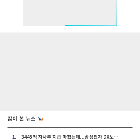
많이 본 뉴스
3445억 자사주 지급 마쳤는데...삼성전자 DX노조, 뒤늦은 '떼쓰기 집회'
1.