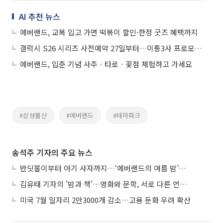
AI 추천 뉴스
에버랜드, 교복 입고 가면 떡볶이 할인·한정 굿즈 혜택까지
갤럭시 S26 시리즈 사전예약 27일부터…이통3사 프로모션 경쟁
에버랜드, 입춘 기념 사주ㆍ타로ㆍ꽃점 체험하고 가세요
#삼성물산
#에버랜드
#테마파크
송석주 기자의 주요 뉴스
반딧불이부터 아기 사자까지…‘에버랜드의 여름 밤’이 기다려지는 이유
김유태 기자의 '밤과 책'…영화와 문학, 서로 다른 언어를 읽다
미국 7월 일자리 2만3000개 감소…고용 둔화 우려 확산