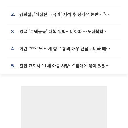
김희철, '뒤집힌 태극기' 지적 후 정치색 논란…"좌우 떠나 우리나라 국기"
2.
영끌 '주택공급' 대책 임박⋯비아파트·도심복합까지 총동원
3.
이란 “호르무즈 새 항로 합의 매우 근접...미국 배상 먼저”
4.
천안 교회서 11세 아동 사망…“침대에 묶여 있었다” 진술 확보
5.