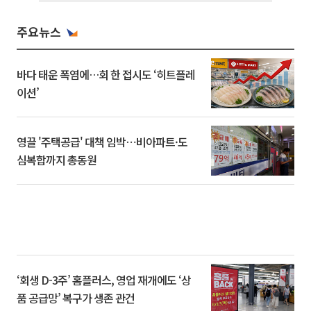
주요뉴스
바다 태운 폭염에…회 한 접시도 ‘히트플레
이션’
영끌 '주택공급' 대책 임박⋯비아파트·도
심복합까지 총동원
‘회생 D-3주’ 홈플러스, 영업 재개에도 ‘상
품 공급망’ 복구가 생존 관건