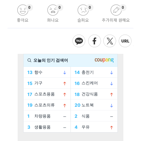
0
0
0
0
좋아요
화나요
슬퍼요
추가취재 원해요