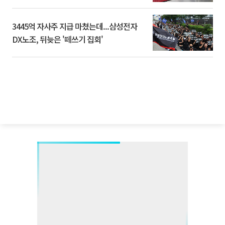
3445억 자사주 지급 마쳤는데...삼성전자
DX노조, 뒤늦은 '떼쓰기 집회'