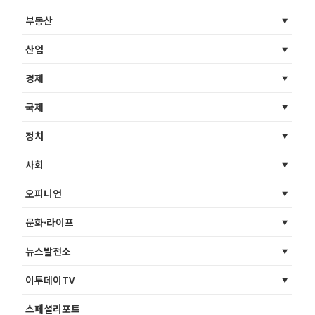
부동산
산업
경제
국제
정치
사회
오피니언
문화·라이프
뉴스발전소
이투데이TV
스페셜리포트