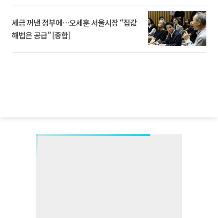
세금 꺼낸 정부에…오세훈 서울시장 “집값
해법은 공급” [종합]