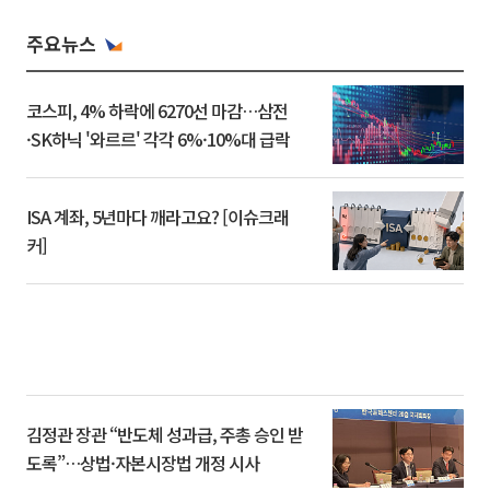
주요뉴스
코스피, 4% 하락에 6270선 마감…삼전
·SK하닉 '와르르' 각각 6%·10%대 급락
ISA 계좌, 5년마다 깨라고요? [이슈크래
커]
김정관 장관 “반도체 성과급, 주총 승인 받
도록”…상법·자본시장법 개정 시사