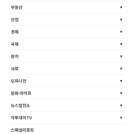
부동산
산업
경제
국제
정치
사회
오피니언
문화·라이프
뉴스발전소
이투데이TV
스페셜리포트