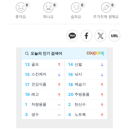
0
0
0
0
좋아요
화나요
슬퍼요
추가취재 원해요