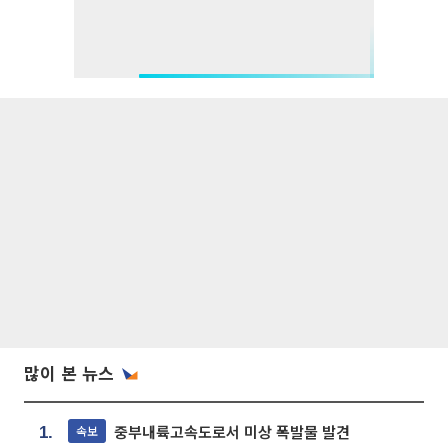
많이 본 뉴스
중부내륙고속도로서 미상 폭발물 발견
속보
1.