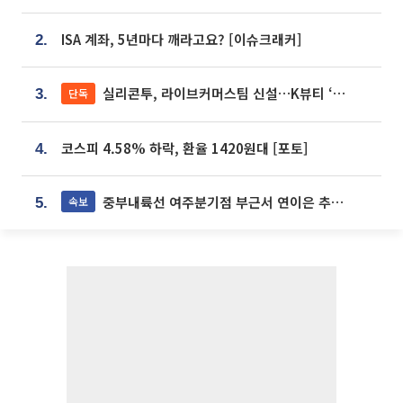
ISA 계좌, 5년마다 깨라고요? [이슈크래커]
2.
실리콘투, 라이브커머스팀 신설…K뷰티 ‘글로벌 판매망’ 확대[K뷰티 라방戰]
단독
3.
코스피 4.58% 하락, 환율 1420원대 [포토]
4.
중부내륙선 여주분기점 부근서 연이은 추돌사고 발생
속보
5.