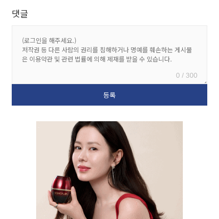
댓글
0 / 300