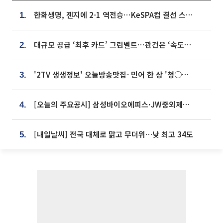
한화생명, 젠지에 2-1 역전승⋯KeSPA컵 결선 스테이지 2 직행
1.
대규모 공급 ‘최후 카드’ 그린벨트⋯관건은 ‘속도’ [주택공급 승부수의 조건]
2.
'2TV 생생정보' 오늘방송맛집- 민어 한 상 '청○○○' vs 전복 한 상 '명○'
3.
[오늘의 주요공시] 삼성바이오에피스·JW중외제약·한미반도체·SK바이오사이언스 등
4.
[내일날씨] 전국 대체로 맑고 무더위…낮 최고 34도
5.