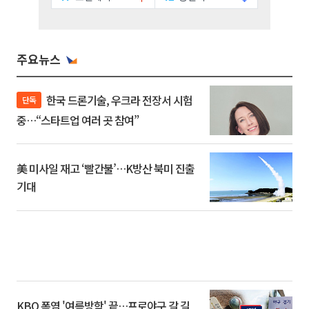
주요뉴스
한국 드론기술, 우크라 전장서 시험
단독
중…“스타트업 여러 곳 참여”
美 미사일 재고 ‘빨간불’…K방산 북미 진출
기대
KBO 폭염 '여름방학' 끝…프로야구 갈 길