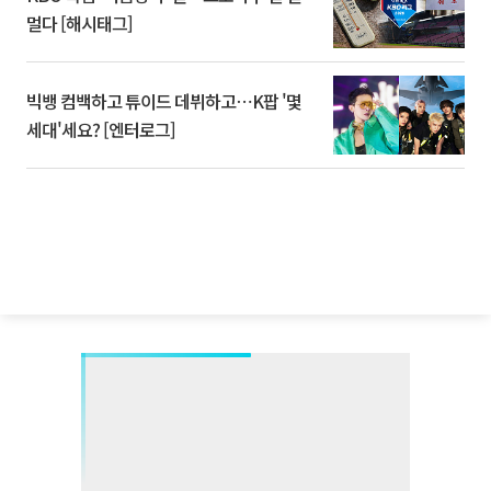
멀다 [해시태그]
빅뱅 컴백하고 튜이드 데뷔하고⋯K팝 '몇
세대'세요? [엔터로그]