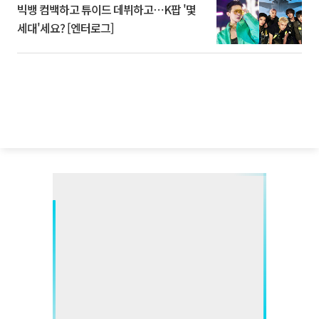
빅뱅 컴백하고 튜이드 데뷔하고⋯K팝 '몇
세대'세요? [엔터로그]