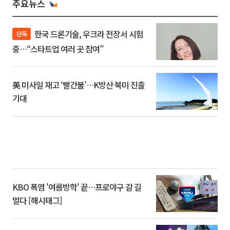
주요뉴스
한국 드론기술, 우크라 전장서 시험
단독
중…“스타트업 여러 곳 참여”
美 미사일 재고 ‘빨간불’…K방산 북미 진출
기대
KBO 폭염 '여름방학' 끝…프로야구 갈 길
멀다 [해시태그]