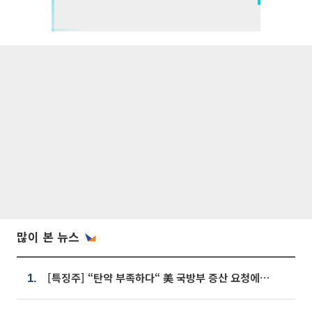
많이 본 뉴스
[특징주] “탄약 부족하다“ 美 국방부 증산 요청에⋯국내 방산주 급등세
1.