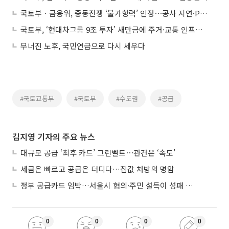
국토부ㆍ금융위, 중동전쟁 ‘불가항력’ 인정⋯공사 지연·PF 책임준공 연장 길 열렸다
국토부, ‘현대차그룹 9조 투자’ 새만금에 주거·교통 인프라 확충
무너진 노후, 국민연금으로 다시 세우다
#국토교통부
#국토부
#수도권
#공급
김지영 기자의 주요 뉴스
대규모 공급 ‘최후 카드’ 그린벨트⋯관건은 ‘속도’
세금은 빠르고 공급은 더디다…집값 처방의 명암
정부 공급카드 임박…서울시 협의·주민 설득이 성패 가른다
0
0
0
0