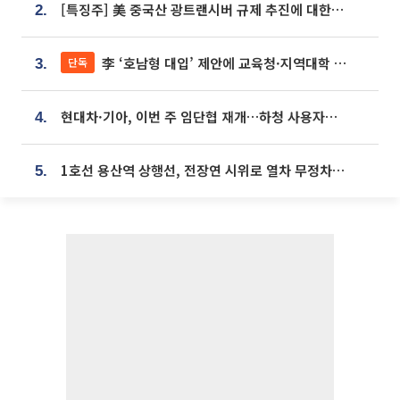
[특징주] 美 중국산 광트랜시버 규제 추진에 대한광통신 등 광통신株 강세
2.
李 ‘호남형 대입’ 제안에 교육청·지역대학 서·논술형 입시 연계 '착수'
단독
3.
현대차·기아, 이번 주 임단협 재개…하청 사용자성 재심도 ‘변수’
4.
1호선 용산역 상행선, 전장연 시위로 열차 무정차 운행
5.